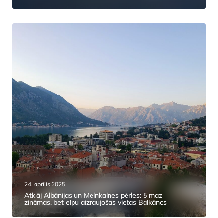
24. aprīlis 2025
Atklāj Albānijas un Melnkalnes pērles: 5 maz
zināmas, bet elpu aizraujošas vietas Balkānos