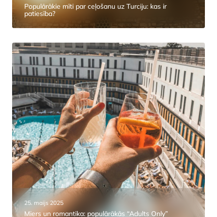
Populārākie mīti par ceļošanu uz Turciju: kas ir
patiesība?
25. maijs 2025
Miers un romantika: populārākās “Adults Only”