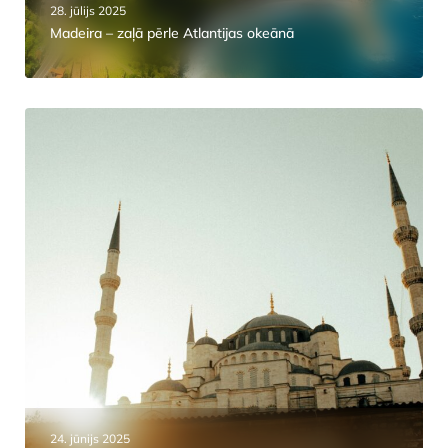
28. jūlijs 2025
Madeira – zaļā pērle Atlantijas okeānā
24. jūnijs 2025