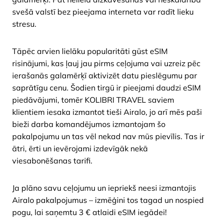
svešā valstī bez pieejama interneta var radīt lieku
stresu.
Tāpēc arvien lielāku popularitāti gūst eSIM
risinājumi, kas ļauj jau pirms ceļojuma vai uzreiz pēc
ierašanās galamērķī aktivizēt datu pieslēgumu par
saprātīgu cenu. Šodien tirgū ir pieejami daudzi eSIM
piedāvājumi, tomēr KOLIBRI TRAVEL saviem
klientiem iesaka izmantot tieši Airalo, jo arī mēs paši
bieži darba komandējumos izmantojam šo
pakalpojumu un tas vēl nekad nav mūs pievīlis. Tas ir
ātri, ērti un ievērojami izdevīgāk nekā
viesabonēšanas tarifi.
Ja plāno savu ceļojumu un iepriekš neesi izmantojis
Airalo pakalpojumus – izmēģini tos tagad un nospied
pogu, lai saņemtu 3 € atlaidi eSIM iegādei!