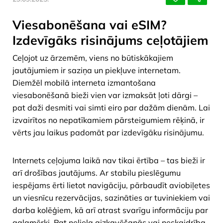
Viesabonēšana vai eSIM?
Izdevīgāks risinājums ceļotājiem
Ceļojot uz ārzemēm, viens no būtiskākajiem
jautājumiem ir saziņa un piekļuve internetam.
Diemžēl mobilā interneta izmantošana
viesabonēšanā bieži vien var izmaksāt ļoti dārgi –
pat daži desmiti vai simti eiro par dažām dienām. Lai
izvairītos no nepatīkamiem pārsteigumiem rēķinā, ir
vērts jau laikus padomāt par izdevīgāku risinājumu.
Internets ceļojuma laikā nav tikai ērtība – tas bieži ir
arī drošības jautājums. Ar stabilu pieslēgumu
iespējams ērti lietot navigāciju, pārbaudīt aviobiļetes
un viesnīcu rezervācijas, sazināties ar tuviniekiem vai
darba kolēģiem, kā arī atrast svarīgu informāciju par
galamērķi. Pat neliela aizkavēšanās vai neskaidrība