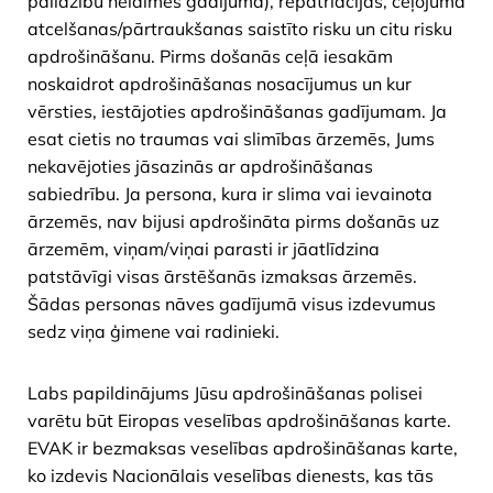
palīdzību nelaimes gadījumā), repatriācijas, ceļojuma
atcelšanas/pārtraukšanas saistīto risku un citu risku
apdrošināšanu. Pirms došanās ceļā iesakām
noskaidrot apdrošināšanas nosacījumus un kur
vērsties, iestājoties apdrošināšanas gadījumam. Ja
esat cietis no traumas vai slimības ārzemēs, Jums
nekavējoties jāsazinās ar apdrošināšanas
sabiedrību. Ja persona, kura ir slima vai ievainota
ārzemēs, nav bijusi apdrošināta pirms došanās uz
ārzemēm, viņam/viņai parasti ir jāatlīdzina
patstāvīgi visas ārstēšanās izmaksas ārzemēs.
Šādas personas nāves gadījumā visus izdevumus
sedz viņa ģimene vai radinieki.
Labs papildinājums Jūsu apdrošināšanas polisei
varētu būt Eiropas veselības apdrošināšanas karte.
EVAK ir bezmaksas veselības apdrošināšanas karte,
ko izdevis Nacionālais veselības dienests, kas tās