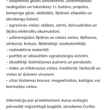
– saspiestas gāzes (atdzesētas, uzliesmojošas,
nedegošas un toksiskas), t.i. butāns, propāns,
kempinga gāze, skābeklis, šķidrais slāpeklis un
akvalangu baloni;
– agresīvas vielas: skābes, sārmi, dzīvsudraba un
šķidro elektrolītu akumulatori;
– uzliesmojošas šķidras un cietas vielas: šķiltavas,
sērkociņi, krāsas, šķīdinātāji, aizdedzinātāji;
– radioaktīvie materiāli;
– portfeļi ar iebūvētām signalizācijas ierīcēm;
– oksidētāji: balināšanas pulveris un peroksīds;
– indes un infekciozas vielas: insekticīdi, herbicīdi un
vielas ar dzīviem vīrusiem;
– citas bīstamas kravas: magnetizētas, kaitīgas vai
kairinošas vielas.
Informācija par priekšmetiem, kurus aizliegts
pārvadāt reģistrētajā bagāžā, atrodama Civilās