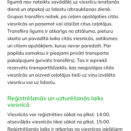
līgumā nav noteikts savādāk) uz viesnīcu ierašanās
dienā un atpakaļ uz lidostu izbraukšanas dienā.
Grupas transfērs notiek, pa ceļam apstājoties citās
viesnīcās un paņemot vai izlaižot citus ceļotājus.
Transfēra ilgums ir atkarīgs no attāluma, pieturu
skaita un pavadītā laika citās viesnīcās, satiksmes
un citiem apstākļiem, kurus nevar paredzēt. Par
papildu samaksu ir pieejami privāti transporta
pakalpojumi (privāts transfērs). Tas ir iepriekš
rezervēts transportlīdzeklis, kas neapstājas citās
viesnīcās un aizved ceļotājus tieši uz viņu izvēlēto
viesnīcu vai uz lidostu.
Reģistrēšanās un uzturēšanās laiks
viesnīcā
​Viesnīcās var reģistrēties sākot no plkst. 14:00,
atsevišķās viesnīcās tikai sākot no plkst. 15:00.
Reģistrēšanās laiks ir atkarīgs no viesnīcas iekšējiem