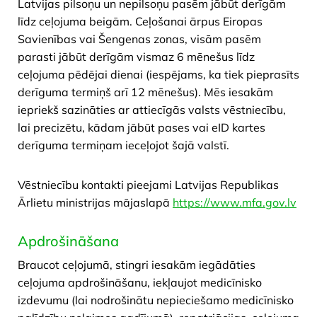
Latvijas pilsoņu un nepilsoņu pasēm jābūt derīgām
līdz ceļojuma beigām. Ceļošanai ārpus Eiropas
Savienības vai Šengenas zonas, visām pasēm
parasti jābūt derīgām vismaz 6 mēnešus līdz
ceļojuma pēdējai dienai (iespējams, ka tiek pieprasīts
derīguma termiņš arī 12 mēnešus). Mēs iesakām
iepriekš sazināties ar attiecīgās valsts vēstniecību,
lai precizētu, kādam jābūt pases vai eID kartes
derīguma termiņam ieceļojot šajā valstī.
​Vēstniecību kontakti pieejami Latvijas Republikas
Ārlietu ministrijas mājaslapā
https://www.mfa.gov.lv
​Apdrošināšana
Braucot ceļojumā, stingri iesakām iegādāties
ceļojuma apdrošināšanu, iekļaujot medicīnisko
izdevumu (lai nodrošinātu nepieciešamo medicīnisko