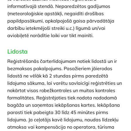
informatīvajā stendā. Neparedzētos gadījumos
(meteoroloģiskie apstākļi, negaidīti drošības
papildpasākumi, apkalpojošā gaisa pārvadātāja
darbību ietekmējoši streiki u.c.) līgumā un/vai
aviobiļetē norādītie laiki var tikt mainīti.
Lidosta
​Reģistrēšanās čarterlidojumam notiek lidostā un ir
bezmaksas pakalpojums. Pasažieriem jāierodas
lidostā ne vēlāk kā 2 stundas pirms paredzētā
lidojuma sākuma, lai varētu savlaicīgi reģistrēties un
nokārtot visas robežkontroles un muitas kontroles
formalitātes. Reģistrējoties tiek nodota nododamā
bagāža un saņemtas iekāpšanas kartes. Iekāpšana
parasti tiek pabeigta 30 līdz 45 minūtes pirms
lidojuma. Ja ceļotājs kavē lidojumu, naudas līdzekļu
atmaksa vai kompensācija no operatora, tūrisma