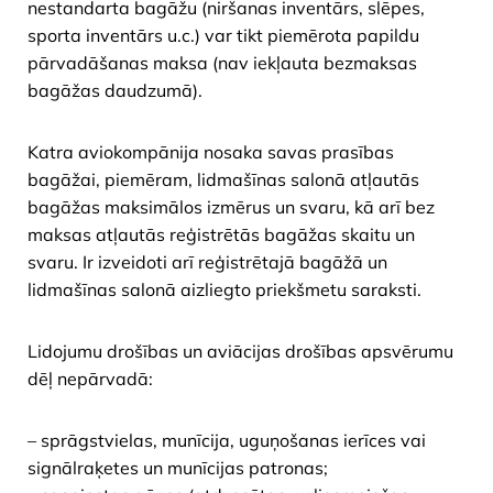
nestandarta bagāžu (niršanas inventārs, slēpes,
sporta inventārs u.c.) var tikt piemērota papildu
pārvadāšanas maksa (nav iekļauta bezmaksas
bagāžas daudzumā).
Katra aviokompānija nosaka savas prasības
bagāžai, piemēram, lidmašīnas salonā atļautās
bagāžas maksimālos izmērus un svaru, kā arī bez
maksas atļautās reģistrētās bagāžas skaitu un
svaru. Ir izveidoti arī reģistrētajā bagāžā un
lidmašīnas salonā aizliegto priekšmetu saraksti.
Lidojumu drošības un aviācijas drošības apsvērumu
dēļ nepārvadā:
– sprāgstvielas, munīcija, uguņošanas ierīces vai
signālraķetes un munīcijas patronas;