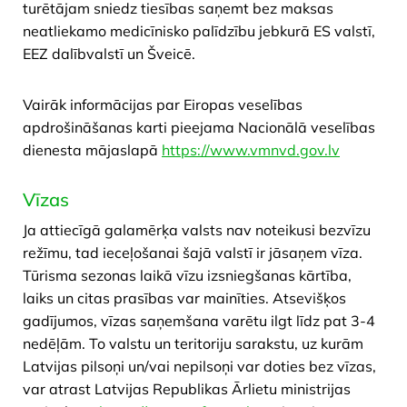
turētājam sniedz tiesības saņemt bez maksas
neatliekamo medicīnisko palīdzību jebkurā ES valstī,
EEZ dalībvalstī un Šveicē.
Vairāk informācijas par Eiropas veselības
apdrošināšanas karti pieejama Nacionālā veselības
dienesta mājaslapā
https://www.vmnvd.gov.lv
Vīzas
Ja attiecīgā galamērķa valsts nav noteikusi bezvīzu
režīmu, tad ieceļošanai šajā valstī ir jāsaņem vīza.
Tūrisma sezonas laikā vīzu izsniegšanas kārtība,
laiks un citas prasības var mainīties. Atsevišķos
gadījumos, vīzas saņemšana varētu ilgt līdz pat 3-4
nedēļām. To valstu un teritoriju sarakstu, uz kurām
Latvijas pilsoņi un/vai nepilsoņi var doties bez vīzas,
var atrast Latvijas Republikas Ārlietu ministrijas