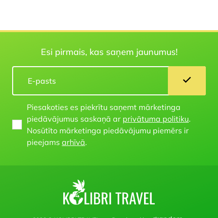
Esi pirmais, kas saņem jaunumus!
Piesakoties es piekrītu saņemt mārketinga
piedāvājumus saskaņā ar
privātuma politiku
.
Nosūtīto mārketinga piedāvājumu piemērs ir
pieejams
arhīvā
.