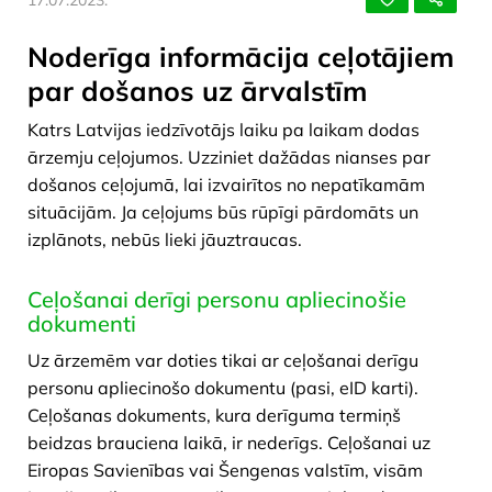
Noderīga informācija ceļotājiem
par došanos uz ārvalstīm
Katrs Latvijas iedzīvotājs laiku pa laikam dodas
ārzemju ceļojumos. Uzziniet dažādas nianses par
došanos ceļojumā, lai izvairītos no nepatīkamām
situācijām. Ja ceļojums būs rūpīgi pārdomāts un
izplānots, nebūs lieki jāuztraucas.
Ceļošanai derīgi personu apliecinošie
dokumenti
Uz ārzemēm var doties tikai ar ceļošanai derīgu
personu apliecinošo dokumentu (pasi, eID karti).
Ceļošanas dokuments, kura derīguma termiņš
beidzas brauciena laikā, ir nederīgs. Ceļošanai uz
Eiropas Savienības vai Šengenas valstīm, visām