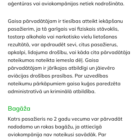
aģentūras vai aviokompānijas netiek nodrošināta.
Gaisa pārvadātājam ir tiesības atteikt iekāpšanu
pasažierim, ja tā garīgais vai fiziskais stāvoklis,
tostarp alkohola vai narkotisko vielu lietošanas
rezultātā, var apdraudēt sevi, citus pasažierus,
apkalpi, lidojuma drošību, vai kāda cita pārvadātāja
noteikumos noteikta iemesla dēļ. Gaisa
pārvadātājam ir jārīkojas atbildīgi un jāievēro
aviācijas drošības prasības. Par uzvedības
noteikumu pārkāpumiem gaisa kuģos paredzēta
administratīvā un kriminālā atbildība.
Bagāža
Katrs pasažieris no 2 gadu vecuma var pārvadāt
nododamo un rokas bagāžu, ja attiecīgā
aviokompānija nav noteikusi savādāk. Par