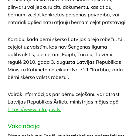
pilnvaru vai jebkuru citu dokumentu, kas atļauj
bērnam izceļot konkrētās personas pavadībā, vai
notariāli apliecinātu atļauju bērnam ceļot patstāvīgi.
Kārtību, kādā bērni šķērso Latvijas ārējo robežu, t.i.,
ceļojot uz valstīm, kas nav Šengenas līguma
dalībvalstis, piemēram, Ēģipti, Turciju, Taizemi,
regulē 2010. gada 3. augusta Latvijas Republikas
Ministru Kabineta noteikumi Nr. 721 “Kārtība, kādā
bērni šķērso valsts robežu”.
​Vairāk informācijas par bērnu ceļošanu var atrast
Latvijas Republikas Ārlietu ministrijas mājaslapā
https://www.mfa.gov.lv
Vakcinācija