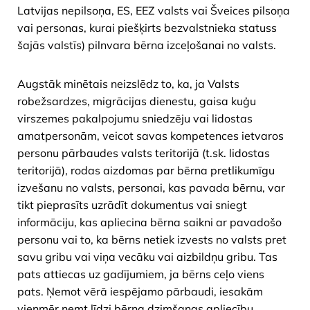
Latvijas nepilsoņa, ES, EEZ valsts vai Šveices pilsoņa
vai personas, kurai piešķirts bezvalstnieka statuss
šajās valstīs) pilnvara bērna izceļošanai no valsts.
Augstāk minētais neizslēdz to, ka, ja Valsts
robežsardzes, migrācijas dienestu, gaisa kuģu
virszemes pakalpojumu sniedzēju vai lidostas
amatpersonām, veicot savas kompetences ietvaros
personu pārbaudes valsts teritorijā (t.sk. lidostas
teritorijā), rodas aizdomas par bērna pretlikumīgu
izvešanu no valsts, personai, kas pavada bērnu, var
tikt pieprasīts uzrādīt dokumentus vai sniegt
informāciju, kas apliecina bērna saikni ar pavadošo
personu vai to, ka bērns netiek izvests no valsts pret
savu gribu vai viņa vecāku vai aizbildņu gribu. Tas
pats attiecas uz gadījumiem, ja bērns ceļo viens
pats. Ņemot vērā iespējamo pārbaudi, iesakām
vienmēr ņemt līdzi bērna dzimšanas apliecību,