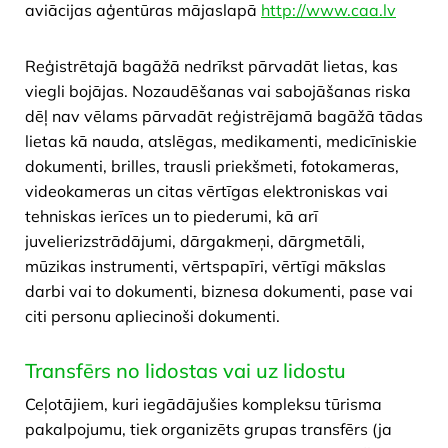
aviācijas aģentūras mājaslapā
http://www.caa.lv
Reģistrētajā bagāžā nedrīkst pārvadāt lietas, kas
viegli bojājas. Nozaudēšanas vai sabojāšanas riska
dēļ nav vēlams pārvadāt reģistrējamā bagāžā tādas
lietas kā nauda, atslēgas, medikamenti, medicīniskie
dokumenti, brilles, trausli priekšmeti, fotokameras,
videokameras un citas vērtīgas elektroniskas vai
tehniskas ierīces un to piederumi, kā arī
juvelierizstrādājumi, dārgakmeņi, dārgmetāli,
mūzikas instrumenti, vērtspapīri, vērtīgi mākslas
darbi vai to dokumenti, biznesa dokumenti, pase vai
citi personu apliecinoši dokumenti.
Transfērs no lidostas vai uz lidostu
​Ceļotājiem, kuri iegādājušies kompleksu tūrisma
pakalpojumu, tiek organizēts grupas transfērs (ja