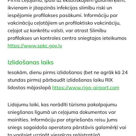
​Pirms ceļojuma, īpaši uz eksotiskajiem galamērķiem,
ikvienam ir jāapzinās infekcijas slimību riski un
iespējamie profilakses pasākumi. Informāciju par
vakcināciju ceļotājiem un profilaktisko vakcināciju,
ceļojot uz konkrētu valsti, var atrast Slimību
profilakses un kontroles centra sniegtajos ieteikumos
https://www.spkc.gov.lv
Izlidošanas laiks
​Iesakām, dienu pirms izlidošanas (bet ne agrāk kā 24
stundas pirms) pārbaudīt izlidošanas laiku RIX
lidostas mājaslapā
https://www.riga-airport.com
Lidojumu laiki, kas norādīti tūrisma pakalpojumu
sniegšanas līgumā un ceļojuma dokumentos var
mainīties. Informāciju par atgriešanās reisu Jums
sniegs sagaidoša operatora pārstāvis galamērķī vai
to varēsiet uzzināt viesnīcas reģistratūrā