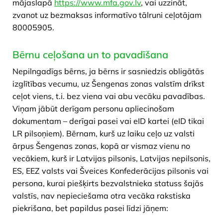
mājaslapā
https://www.mfa.gov.lv
, vai uzzināt,
zvanot uz bezmaksas informatīvo tālruni ceļotājam
80005905.
Bērnu ceļošana un to pavadīšana
Nepilngadīgs bērns, ja bērns ir sasniedzis obligātās
izglītības vecumu, uz Šengenas zonas valstīm drīkst
ceļot viens, t.i. bez viena vai abu vecāku pavadības.
Viņam jābūt derīgam personu apliecinošam
dokumentam – derīgai pasei vai eID kartei (eID tikai
LR pilsoņiem). Bērnam, kurš uz laiku ceļo uz valsti
ārpus Šengenas zonas, kopā ar vismaz vienu no
vecākiem, kurš ir Latvijas pilsonis, Latvijas nepilsonis,
ES, EEZ valsts vai Šveices Konfederācijas pilsonis vai
persona, kurai piešķirts bezvalstnieka statuss šajās
valstīs, nav nepieciešama otra vecāka rakstiska
piekrišana, bet papildus pasei līdzi jāņem: