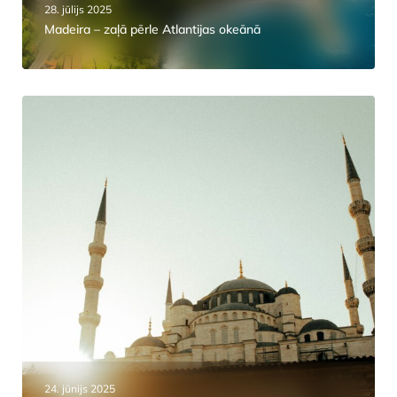
28. jūlijs 2025
Madeira – zaļā pērle Atlantijas okeānā
24. jūnijs 2025