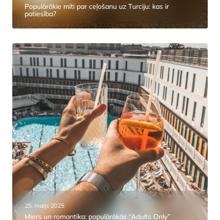
Populārākie mīti par ceļošanu uz Turciju: kas ir
patiesība?
25. maijs 2025
Miers un romantika: populārākās “Adults Only”