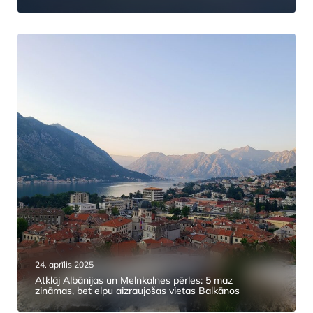
24. aprīlis 2025
Atklāj Albānijas un Melnkalnes pērles: 5 maz
zināmas, bet elpu aizraujošas vietas Balkānos