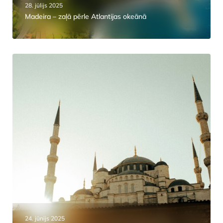
28. jūlijs 2025
Madeira – zaļā pērle Atlantijas okeānā
24. jūnijs 2025