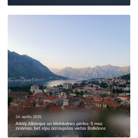
24. aprīlis 2025
Atklāj Albānijas un Melnkalnes pērles: 5 maz
zināmas, bet elpu aizraujošas vietas Balkānos