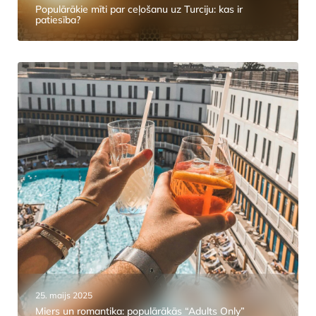
Populārākie mīti par ceļošanu uz Turciju: kas ir
patiesība?
25. maijs 2025
Miers un romantika: populārākās “Adults Only”