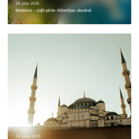
28. jūlijs 2025
Madeira – zaļā pērle Atlantijas okeānā
24. jūnijs 2025