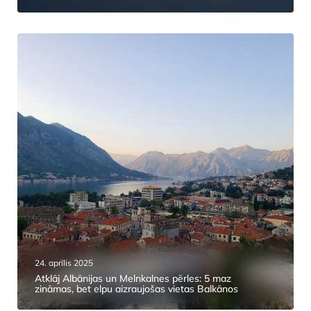
24. aprīlis 2025
Atklāj Albānijas un Melnkalnes pērles: 5 maz
zināmas, bet elpu aizraujošas vietas Balkānos