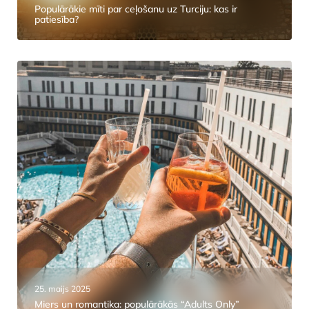
Populārākie mīti par ceļošanu uz Turciju: kas ir
patiesība?
25. maijs 2025
Miers un romantika: populārākās “Adults Only”