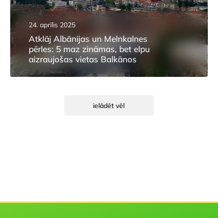
24. aprīlis 2025
Atklāj Albānijas un Melnkalnes
pērles: 5 maz zināmas, bet elpu
aizraujošas vietas Balkānos
ielādēt vēl