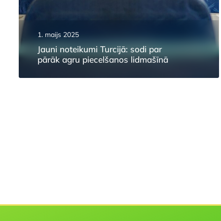
1. maijs 2025
Jauni noteikumi Turcijā: sodi par
pārāk agru piecelšanos lidmašīnā