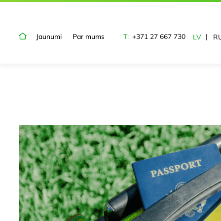
Jaunumi
Par mums
T:
+371 27 667 730
LV
R