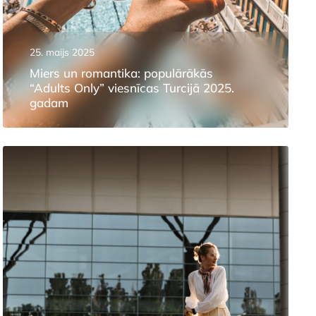
25. maijs 2025
Miers un romantika: populārākās
“Adults Only” viesnīcas Turcijā 2025.
gadam