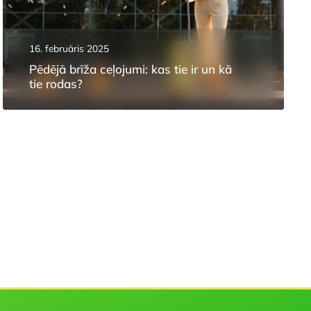
16. februāris 2025
Pēdējā brīža ceļojumi: kas tie ir un kā
tie rodas?