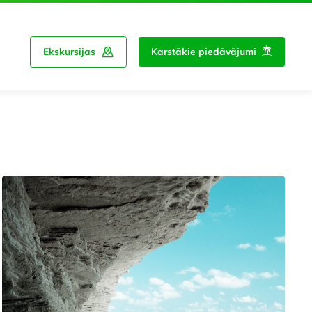
Ekskursijas
Karstākie piedāvājumi