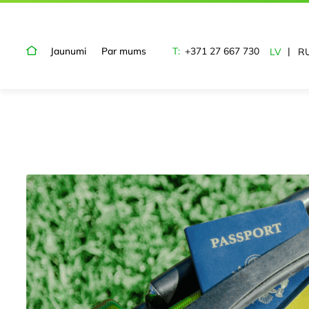
Jaunumi
Par mums
T:
+371 27 667 730
LV
R