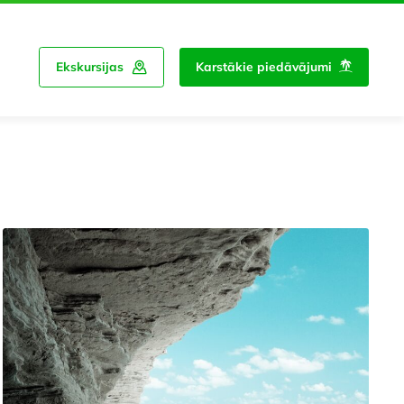
Ekskursijas
Karstākie piedāvājumi