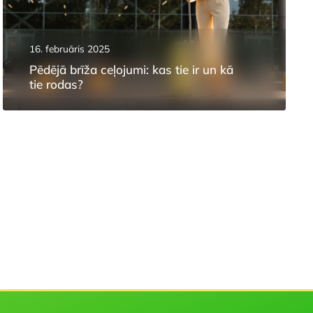
16. februāris 2025
Pēdējā brīža ceļojumi: kas tie ir un kā
tie rodas?