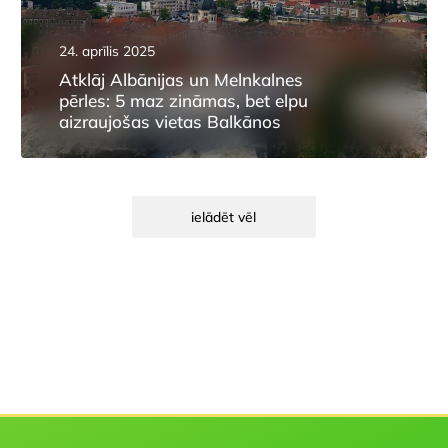
24. aprīlis 2025
Atklāj Albānijas un Melnkalnes
pērles: 5 maz zināmas, bet elpu
aizraujošas vietas Balkānos
ielādēt vēl