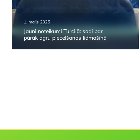
1. maijs 2025
Jauni noteikumi Turcijā: sodi par
pārāk agru piecelšanos lidmašīnā