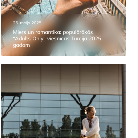
25. maijs 2025
Miers un romantika: populārākās
“Adults Only” viesnīcas Turcijā 2025.
gadam