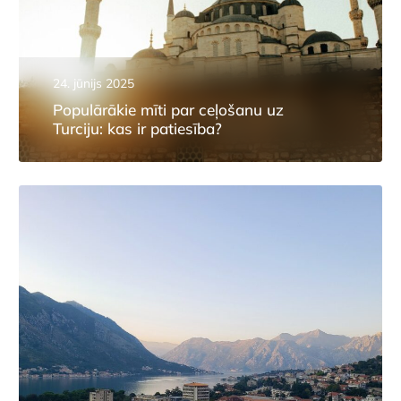
24. jūnijs 2025
Populārākie mīti par ceļošanu uz
Turciju: kas ir patiesība?