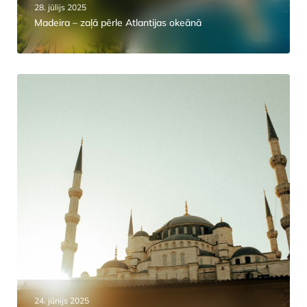
28. jūlijs 2025
Madeira – zaļā pērle Atlantijas okeānā
24. jūnijs 2025