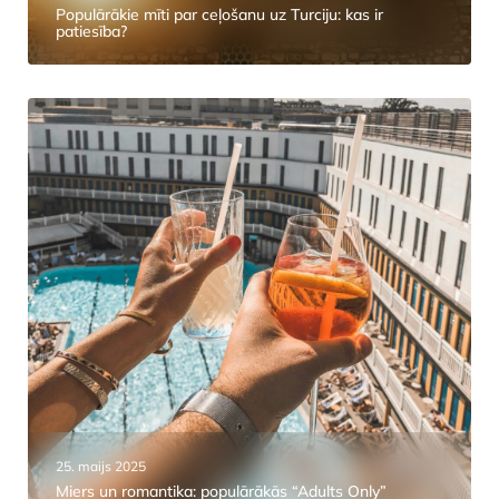
Populārākie mīti par ceļošanu uz Turciju: kas ir
patiesība?
25. maijs 2025
Miers un romantika: populārākās “Adults Only”