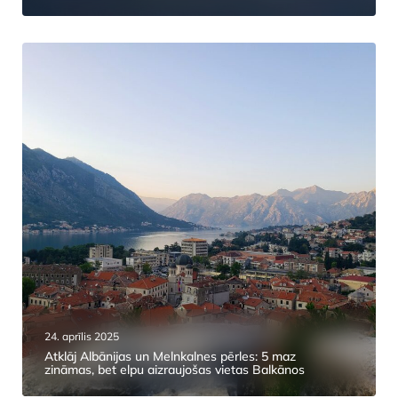
24. aprīlis 2025
Atklāj Albānijas un Melnkalnes pērles: 5 maz
zināmas, bet elpu aizraujošas vietas Balkānos