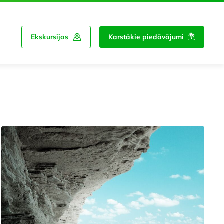
Ekskursijas
Karstākie piedāvājumi