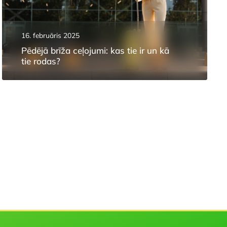
16. februāris 2025
Pēdējā brīža ceļojumi: kas tie ir un kā
tie rodas?