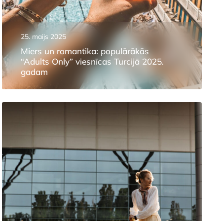
25. maijs 2025
Miers un romantika: populārākās
“Adults Only” viesnīcas Turcijā 2025.
gadam