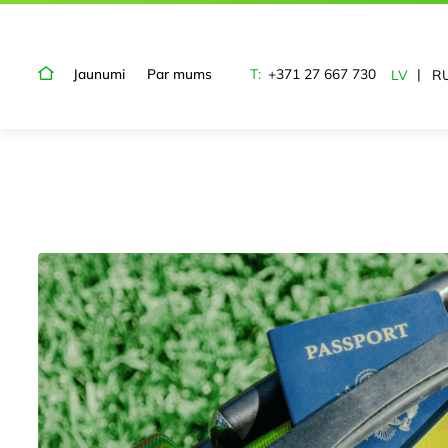
Jaunumi
Par mums
T:
+371 27 667 730
LV
R