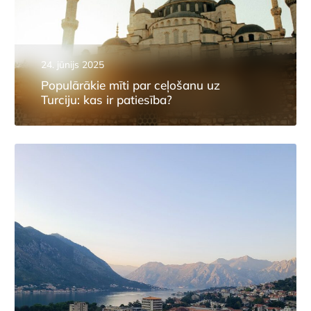
24. jūnijs 2025
Populārākie mīti par ceļošanu uz
Turciju: kas ir patiesība?