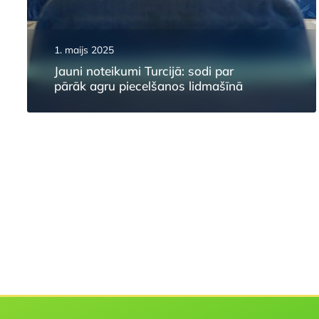
1. maijs 2025
Jauni noteikumi Turcijā: sodi par
pārāk agru piecelšanos lidmašīnā