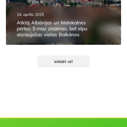
24. aprīlis 2025
Atklāj Albānijas un Melnkalnes
pērles: 5 maz zināmas, bet elpu
aizraujošas vietas Balkānos
ielādēt vēl