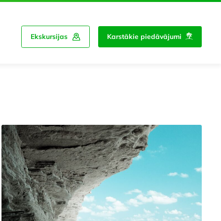
Ekskursijas
Karstākie piedāvājumi