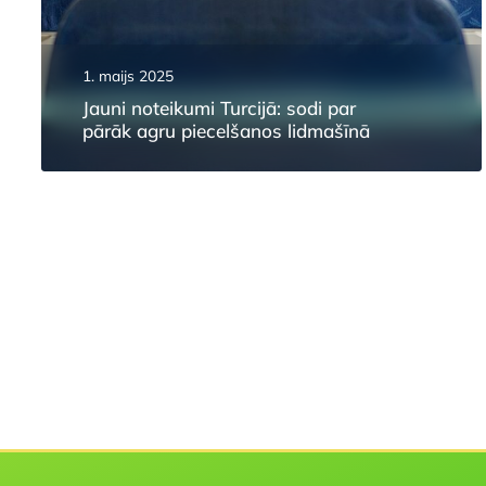
1. maijs 2025
Jauni noteikumi Turcijā: sodi par
pārāk agru piecelšanos lidmašīnā