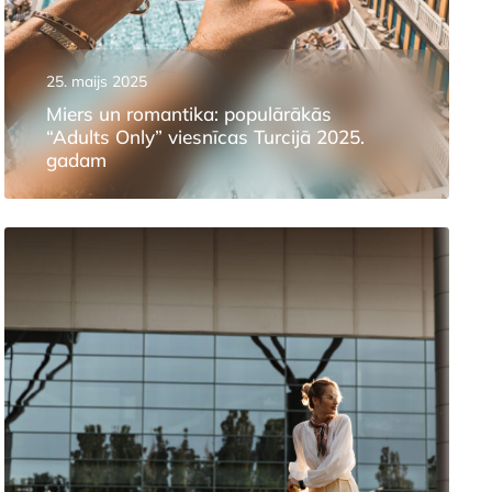
25. maijs 2025
Miers un romantika: populārākās
“Adults Only” viesnīcas Turcijā 2025.
gadam