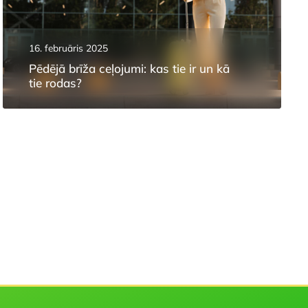
16. februāris 2025
Pēdējā brīža ceļojumi: kas tie ir un kā
tie rodas?