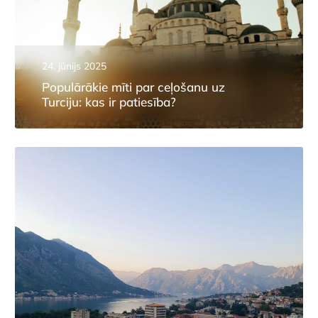
24. jūnijs 2025
Populārākie mīti par ceļošanu uz
Turciju: kas ir patiesība?