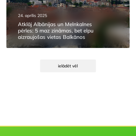
24. aprīlis 2025
Atklāj Albānijas un Melnkalnes
pērles: 5 maz zināmas, bet elpu
aizraujošas vietas Balkānos
ielādēt vēl