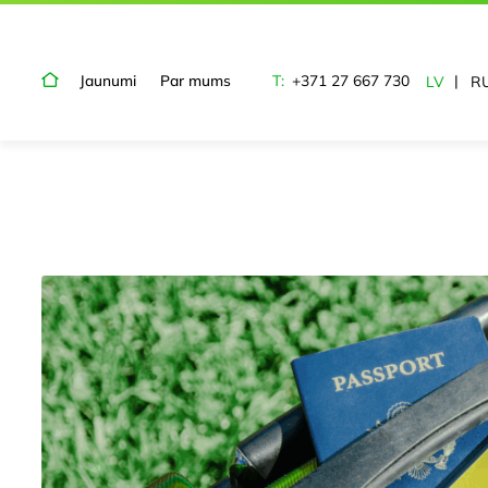
Jaunumi
Par mums
T:
+371 27 667 730
LV
R