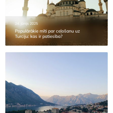
24. jūnijs 2025
Populārākie mīti par ceļošanu uz
Turciju: kas ir patiesība?