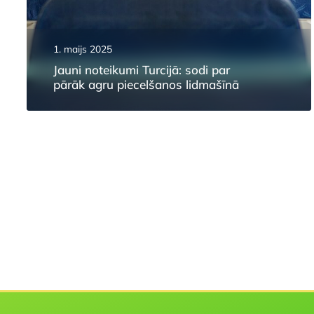
1. maijs 2025
Jauni noteikumi Turcijā: sodi par
pārāk agru piecelšanos lidmašīnā