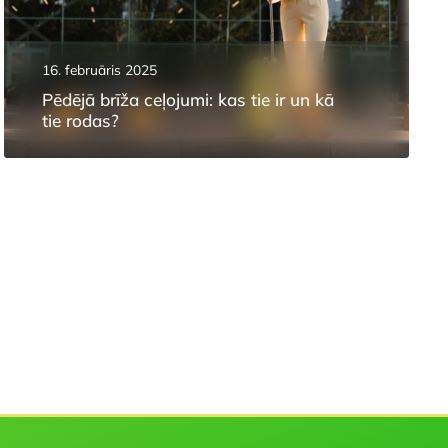
16. februāris 2025
Pēdējā brīža ceļojumi: kas tie ir un kā
tie rodas?