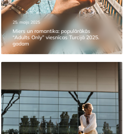
25. maijs 2025
Miers un romantika: populārākās
“Adults Only” viesnīcas Turcijā 2025.
gadam