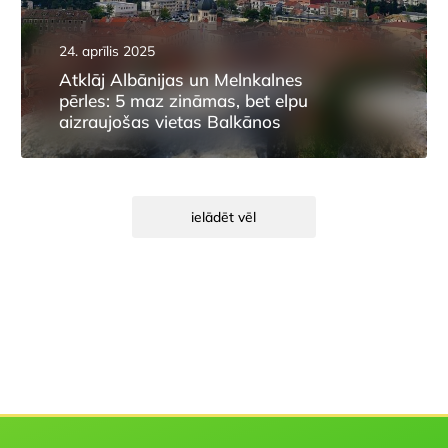
24. aprīlis 2025
Atklāj Albānijas un Melnkalnes
pērles: 5 maz zināmas, bet elpu
aizraujošas vietas Balkānos
ielādēt vēl