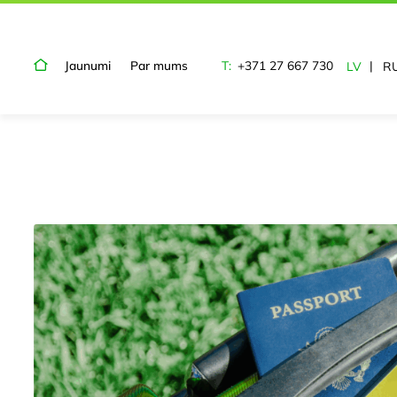
Jaunumi
Par mums
T:
+371 27 667 730
LV
R