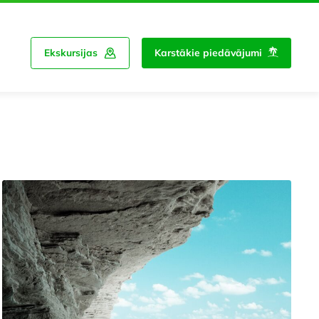
Ekskursijas
Karstākie piedāvājumi