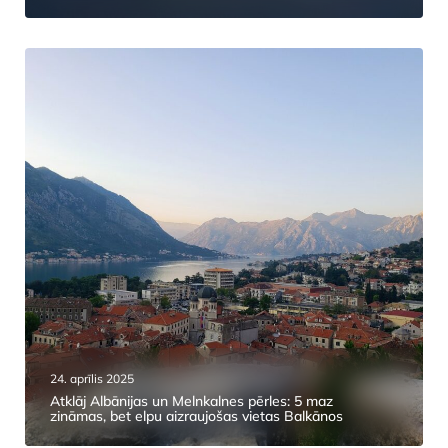
24. aprīlis 2025
Atklāj Albānijas un Melnkalnes pērles: 5 maz
zināmas, bet elpu aizraujošas vietas Balkānos