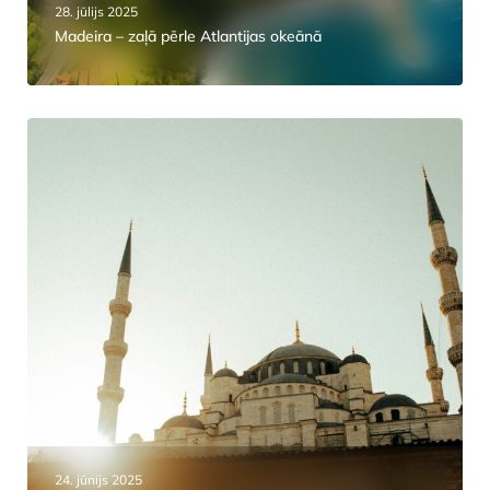
28. jūlijs 2025
Madeira – zaļā pērle Atlantijas okeānā
24. jūnijs 2025