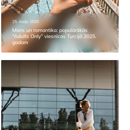
25. maijs 2025
Miers un romantika: populārākās
“Adults Only” viesnīcas Turcijā 2025.
gadam