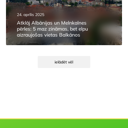
24. aprīlis 2025
Atklāj Albānijas un Melnkalnes
pērles: 5 maz zināmas, bet elpu
aizraujošas vietas Balkānos
ielādēt vēl