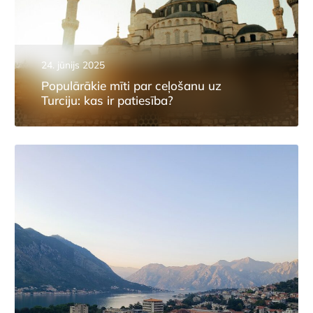
24. jūnijs 2025
Populārākie mīti par ceļošanu uz
Turciju: kas ir patiesība?