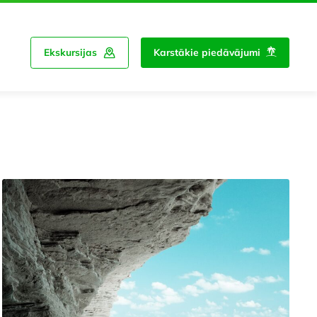
Ekskursijas
Karstākie piedāvājumi