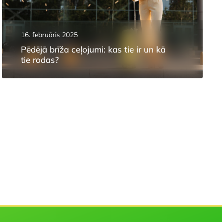
16. februāris 2025
Pēdējā brīža ceļojumi: kas tie ir un kā
tie rodas?