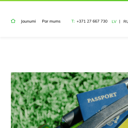
Jaunumi
Par mums
T:
+371 27 667 730
LV
R