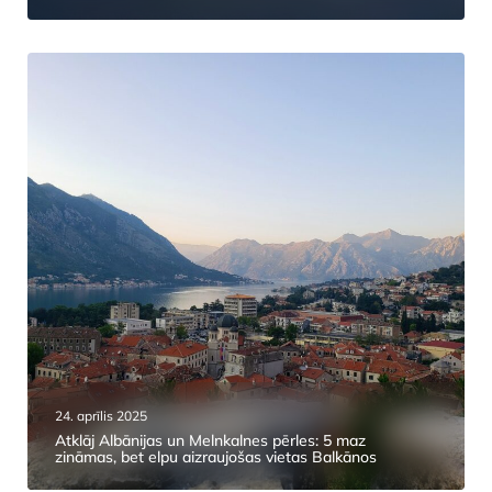
24. aprīlis 2025
Atklāj Albānijas un Melnkalnes pērles: 5 maz
zināmas, bet elpu aizraujošas vietas Balkānos