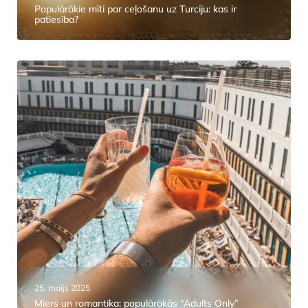
Populārākie mīti par ceļošanu uz Turciju: kas ir
patiesība?
25. maijs 2025
Miers un romantika: populārākās “Adults Only”