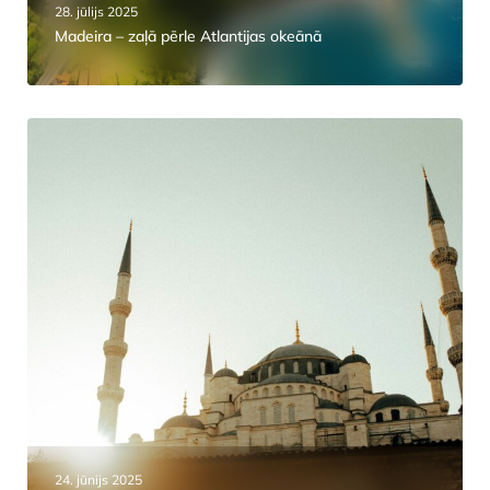
28. jūlijs 2025
Madeira – zaļā pērle Atlantijas okeānā
24. jūnijs 2025