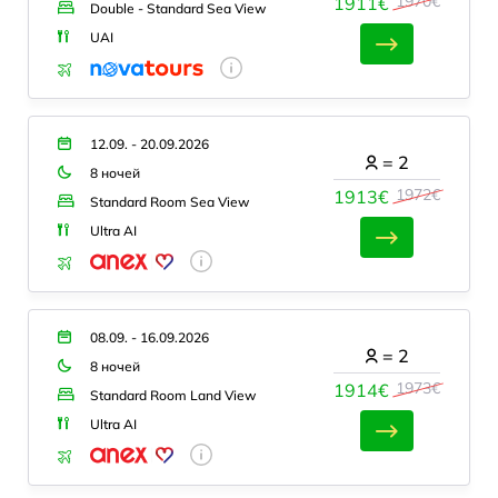
1970€
1911€
Double - Standard Sea View
UAI
12.09. - 20.09.2026
=
2
8 ночей
1972€
1913€
Standard Room Sea View
Ultra AI
08.09. - 16.09.2026
=
2
8 ночей
1973€
1914€
Standard Room Land View
Ultra AI