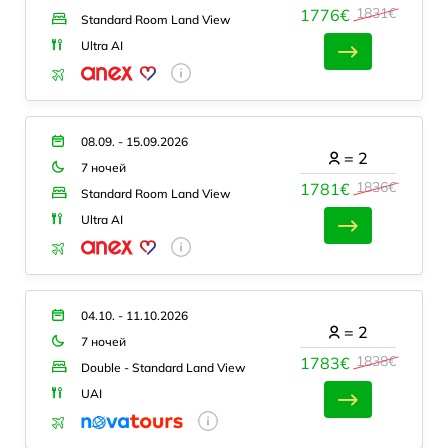
1831€
1776€
Standard Room Land View
Ultra AI
08.09. - 15.09.2026
=
2
7 ночей
1836€
1781€
Standard Room Land View
Ultra AI
04.10. - 11.10.2026
=
2
7 ночей
1838€
1783€
Double - Standard Land View
UAI