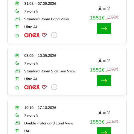
31.08. - 07.09.2026
=
2
7 ночей
1908€
1851€
Standard Room Land View
Ultra AI
03.09. - 10.09.2026
=
2
7 ночей
1909€
1852€
Standard Room Side Sea View
Ultra AI
10.10. - 17.10.2026
=
2
7 ночей
1910€
1853€
Double - Standard Land View
UAI