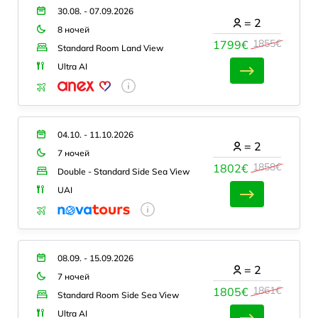
30.08. - 07.09.2026
=
2
8 ночей
1855€
1799€
Standard Room Land View
Ultra AI
04.10. - 11.10.2026
=
2
7 ночей
1858€
1802€
Double - Standard Side Sea View
UAI
08.09. - 15.09.2026
=
2
7 ночей
1861€
1805€
Standard Room Side Sea View
Ultra AI