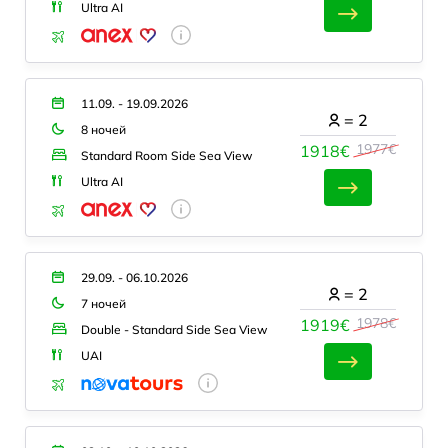
Ultra AI
11.09. - 19.09.2026
=
2
8 ночей
1977€
1918€
Standard Room Side Sea View
Ultra AI
29.09. - 06.10.2026
=
2
7 ночей
1978€
1919€
Double - Standard Side Sea View
UAI