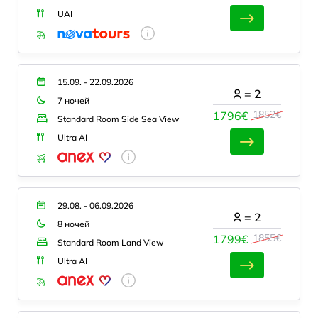
UAI
15.09. - 22.09.2026
=
2
7 ночей
1852€
1796€
Standard Room Side Sea View
Ultra AI
29.08. - 06.09.2026
=
2
8 ночей
1855€
1799€
Standard Room Land View
Ultra AI