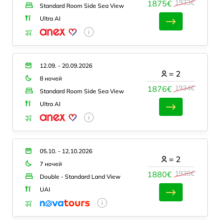
1933€
1875€
Standard Room Side Sea View
Ultra AI
12.09. - 20.09.2026
=
2
8 ночей
1934€
1876€
Standard Room Side Sea View
Ultra AI
05.10. - 12.10.2026
=
2
7 ночей
1938€
1880€
Double - Standard Land View
UAI