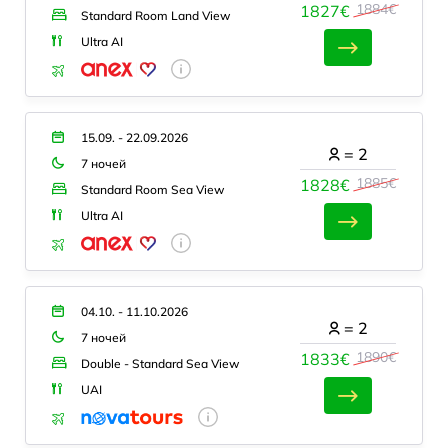
1884€
1827€
Standard Room Land View
Ultra AI
15.09. - 22.09.2026
=
2
7 ночей
1885€
1828€
Standard Room Sea View
Ultra AI
04.10. - 11.10.2026
=
2
7 ночей
1890€
1833€
Double - Standard Sea View
UAI