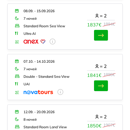
08.09. - 15.09.2026
=
2
7 ночей
1894€
1837€
Standard Room Sea View
Ultra AI
07.10. - 14.10.2026
=
2
7 ночей
1898€
1841€
Double - Standard Sea View
UAI
12.09. - 20.09.2026
=
2
8 ночей
1907€
1850€
Standard Room Land View