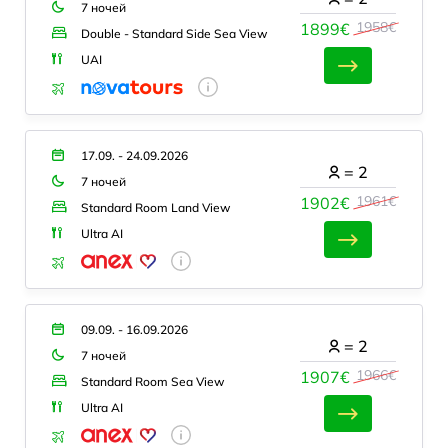
7 ночей
1958€
1899€
Double - Standard Side Sea View
UAI
17.09. - 24.09.2026
=
2
7 ночей
1961€
1902€
Standard Room Land View
Ultra AI
09.09. - 16.09.2026
=
2
7 ночей
1966€
1907€
Standard Room Sea View
Ultra AI