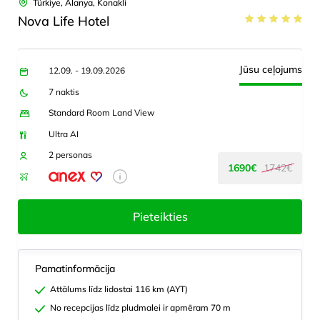
Türkiye, Alanya, Konakli
Nova Life Hotel
Jūsu ceļojums
12.09. - 19.09.2026
7 naktis
Standard Room Land View
Ultra AI
2 personas
1690€
1742€
Pieteikties
Pamatinformācija
Attālums līdz lidostai 116 km (AYT)
No recepcijas līdz pludmalei ir apmēram 70 m