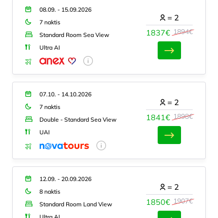
08.09. - 15.09.2026
=
2
7 naktis
1894€
1837€
Standard Room Sea View
Ultra AI
07.10. - 14.10.2026
=
2
7 naktis
1898€
1841€
Double - Standard Sea View
UAI
12.09. - 20.09.2026
=
2
8 naktis
1907€
1850€
Standard Room Land View
Ultra AI