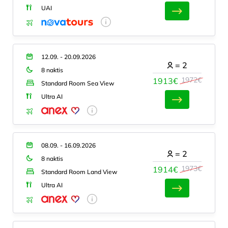
UAI
12.09. - 20.09.2026
=
2
8 naktis
1972€
1913€
Standard Room Sea View
Ultra AI
08.09. - 16.09.2026
=
2
8 naktis
1973€
1914€
Standard Room Land View
Ultra AI