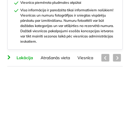
Viesnīca piemērota pludmales atpūtai
Visa informācija ir paredzēta tikai informatīviem nolūkiem!
Viesnīcas un numuru fotogrāfijas ir sniegtas vispārēju
pārskatu par izmitināšanu. Numuru fotoattēli var būt
dažādas kategorijas un var atšķirties no rezervētā numura.
Dažādi viesnīcas pakalpojumi esošās koncepcijas ietvaros
var tikt mainīti sezonas laikā pēc viesnīcas administrācijas
ieskatiem.
na
Lokācija
Atrašanās vieta
Viesnīca
Numuru veidi