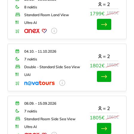
=
2
8 naktis
1855€
1799€
Standard Room Land View
Ultra AI
04.10. - 11.10.2026
=
2
7 naktis
1858€
1802€
Double - Standard Side Sea View
UAI
08.09. - 15.09.2026
=
2
7 naktis
1861€
1805€
Standard Room Side Sea View
Ultra AI