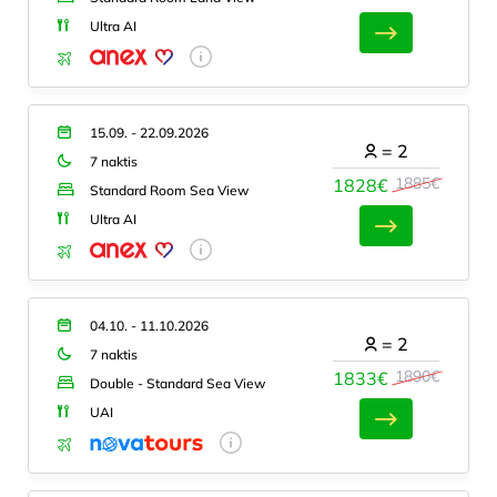
Ultra AI
15.09. - 22.09.2026
=
2
7 naktis
1885€
1828€
Standard Room Sea View
Ultra AI
04.10. - 11.10.2026
=
2
7 naktis
1890€
1833€
Double - Standard Sea View
UAI