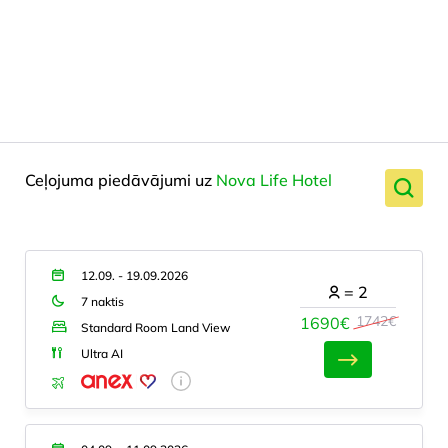
Ceļojuma piedāvājumi uz
Nova Life Hotel
12.09. - 19.09.2026
=
2
7 naktis
1742€
1690€
Standard Room Land View
Ultra AI