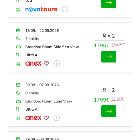
UAI
15.09. - 22.09.2026
=
2
7 naktis
1852€
1796€
Standard Room Side Sea View
Ultra AI
30.08. - 07.09.2026
=
2
8 naktis
1855€
1799€
Standard Room Land View
Ultra AI
29.08. - 06.09.2026