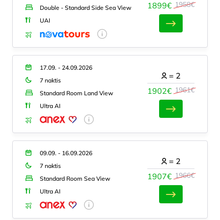
1958€
1899€
Double - Standard Side Sea View
UAI
17.09. - 24.09.2026
=
2
7 naktis
1961€
1902€
Standard Room Land View
Ultra AI
09.09. - 16.09.2026
=
2
7 naktis
1966€
1907€
Standard Room Sea View
Ultra AI