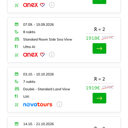
07.09. - 15.09.2026
=
2
8 naktis
1977€
1918€
Standard Room Side Sea View
Ultra AI
03.10. - 10.10.2026
=
2
7 naktis
1978€
1919€
Double - Standard Land View
UAI
14.10. - 21.10.2026