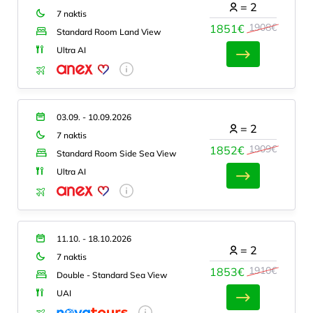
=
2
7 naktis
1908€
1851€
Standard Room Land View
Ultra AI
03.09. - 10.09.2026
=
2
7 naktis
1909€
1852€
Standard Room Side Sea View
Ultra AI
11.10. - 18.10.2026
=
2
7 naktis
1910€
1853€
Double - Standard Sea View
UAI