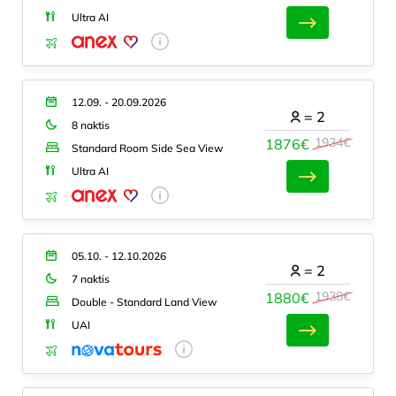
Ultra AI
12.09. - 20.09.2026
=
2
8 naktis
1934€
1876€
Standard Room Side Sea View
Ultra AI
05.10. - 12.10.2026
=
2
7 naktis
1938€
1880€
Double - Standard Land View
UAI