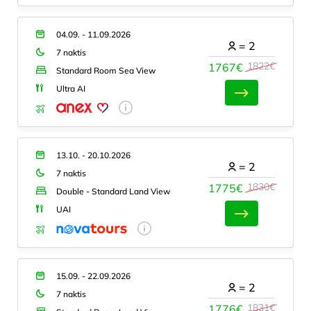
04.09. - 11.09.2026
=
2
7 naktis
1822€
1767€
Standard Room Sea View
Ultra AI
13.10. - 20.10.2026
=
2
7 naktis
1830€
1775€
Double - Standard Land View
UAI
15.09. - 22.09.2026
=
2
7 naktis
1831€
1776€