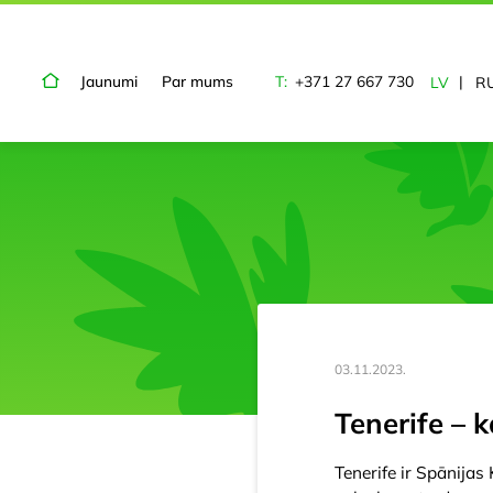
Jaunumi
Par mums
T:
+371 27 667 730
LV
R
03.11.2023.
Tenerife – k
Tenerife ir Spānijas 