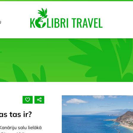
U
as tas ir?
Kanāriju salu lielākā