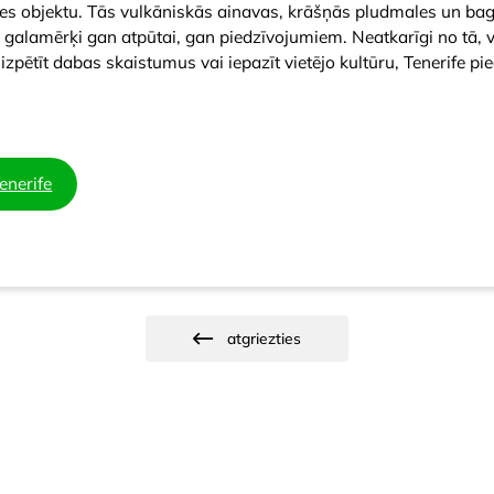
tes objektu. Tās vulkāniskās ainavas, krāšņās pludmales un bag
 galamērķi gan atpūtai, gan piedzīvojumiem. Neatkarīgi no tā, va
, izpētīt dabas skaistumus vai iepazīt vietējo kultūru, Tenerife p
enerife
atgriezties