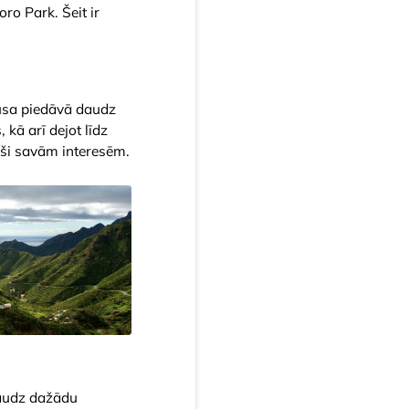
ro Park. Šeit ir
rusa piedāvā daudz
kā arī dejot līdz
toši savām interesēm.
daudz dažādu