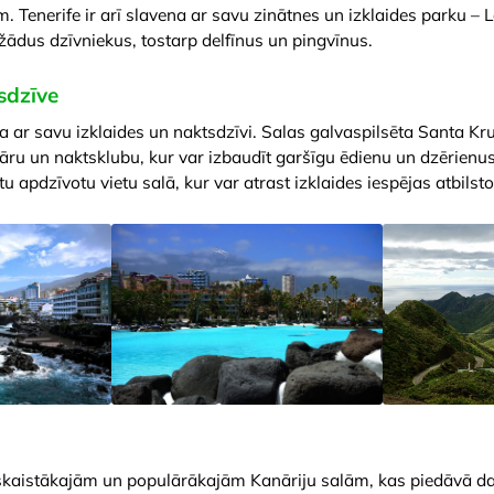
 Tenerife ir arī slavena ar savu zinātnes un izklaides parku – Lo
ādus dzīvniekus, tostarp delfīnus un pingvīnus.
sdzīve
ena ar savu izklaides un naktsdzīvi. Salas galvaspilsēta Santa K
ru un naktsklubu, kur var izbaudīt garšīgu ēdienu un dzērienus, 
itu apdzīvotu vietu salā, kur var atrast izklaides iespējas atbils
o skaistākajām un populārākajām Kanāriju salām, kas piedāvā 