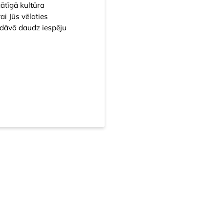
ātīgā kultūra
i Jūs vēlaties
iedāvā daudz iespēju