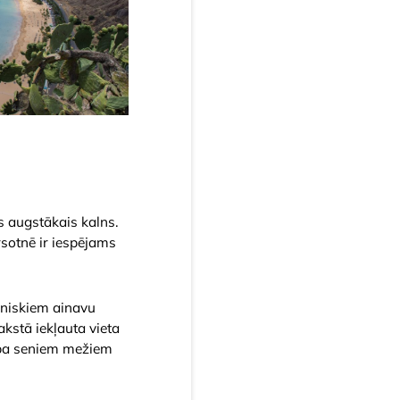
as augstākais kalns.
rsotnē ir iespējams
āniskiem ainavu
kstā iekļauta vieta
s pa seniem mežiem