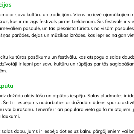
cijas
stama ar savu kultūru un tradīcijām. Viens no ievērojamākajiem 
z, kas ir milzīgs festivāls pirms Lieldienām. Šis festivāls ir vi
rnevāliem pasaulē, un tas piesaista tūristus no visām pasaule
rāšņas parādes, dejas un mūzikas izrādes, kas iepriecina gan viet
z citu kultūras pasākumu un festivālu, kas atspoguļo salas daud
 iedzīvotāji ir lepni par savu kultūru un rūpējas par tās saglabā
ēm.
tpūta
dz dažādu aktivitāšu un atpūtas iespēju. Salas pludmales ir ideā
ru. Šeit ir iespējams nodarboties ar dažādām ūdens sporta aktiv
 vai burāšanu. Tenerife ir arī populāra vieta golfa mīļotājiem, jo
a laukumi.
tīt salas dabu, Jums ir iespēja doties uz kalnu pārgājieniem vai b