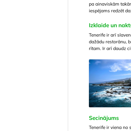
pa ainaviskām takām.
iespējams redzēt daž
Izklaide un nakt
Tenerife ir arī slav
dažādu restorānu, bā
rītam. Ir arī daudz c
Secinājums
Tenerife ir viena n