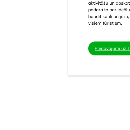
aktivitāšu un apska
padara to par ideālu
baudīt sauli un jūru
visiem tūristiem.
Piedāvājumi uz T