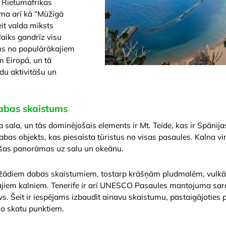
z Rietumāfrikas
ama arī kā “Mūžīgā
eit valda mīksts
laiks gandrīz visu
ens no populārākajiem
 Eiropā, un tā
u aktivitāšu un
abas skaistums
ka sala, un tās dominējošais elements ir Mt. Teide, kas ir Spānij
dabas objekts, kas piesaista tūristus no visas pasaules. Kalna vi
ošas panorāmas uz salu un okeānu.
dažādiem dabas skaistumiem, tostarp krāšņām pludmalēm, vulk
jiem kalniem. Tenerife ir arī UNESCO Pasaules mantojuma sara
s. Šeit ir iespējams izbaudīt ainavu skaistumu, pastaigājotie
o skatu punktiem.