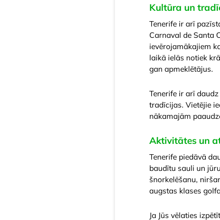
Kultūra un tradī
Tenerife ir arī pazī
Carnaval de Santa Cru
ievērojamākajiem ka
laikā ielās notiek k
gan apmeklētājus.
Tenerife ir arī daud
tradīcijas. Vietējie
nākamajām paaudz
Aktivitātes un a
Tenerife piedāvā dau
baudītu sauli un jū
šnorkelēšanu, niršanu
augstas klases golf
Ja Jūs vēlaties izpē