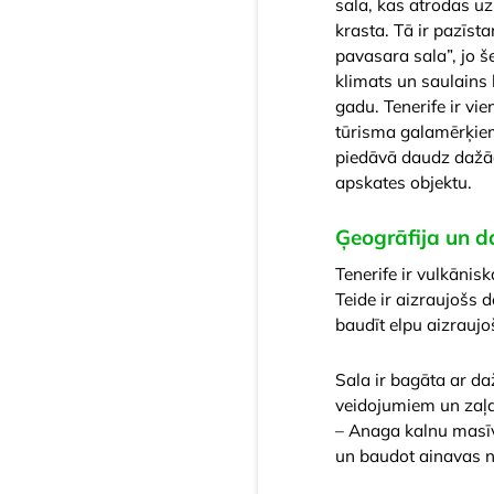
sala, kas atrodas u
krasta. Tā ir pazīst
pavasara sala”, jo š
klimats un saulains 
gadu. Tenerife ir vi
tūrisma galamērķiem
piedāvā daudz dažād
apskates objektu.
Ģeogrāfija un d
Tenerife ir vulkānis
Teide ir aizraujošs 
baudīt elpu aizrauj
Sala ir bagāta ar 
veidojumiem un zaļa
– Anaga kalnu masīv
un baudot ainavas n