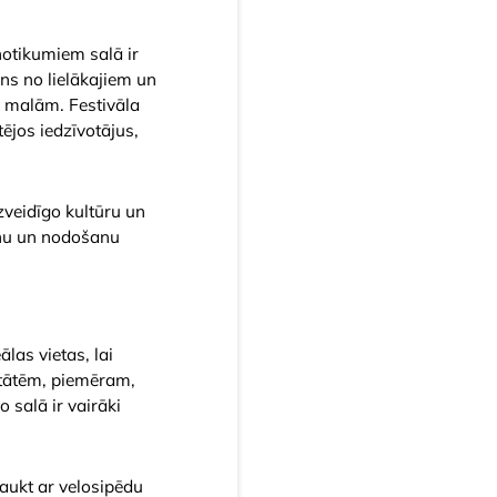
notikumiem salā ir
ens no lielākajiem un
s malām. Festivāla
ējos iedzīvotājus,
zveidīgo kultūru un
šanu un nodošanu
las vietas, lai
itātēm, piemēram,
 salā ir vairāki
raukt ar velosipēdu