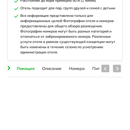
Расстояние до моря примерно 50 м (1 линия)
Отель подходит для пар, групп друзей и семей с детьми
Вся информация представлена только для
информационных целей! Фотографии отеля и номеров
предоставлены для общего обзора размещения.
Фотографии номеров могут быть разных категорий и
отличаться от забронированного номера. Различные
услуги отеля в рамках существующей концепции могут
быть изменены в течение сезона по усмотрению
администрации отеля.
ия
Локация
Описание
Номера
Питание
Бассе