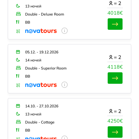
=
2
13 ночей
4018€
Double - Deluxe Room
BB
05.12. - 19.12.2026
=
2
14 ночей
4118€
Double - Superior Room
BB
14.10. - 27.10.2026
=
2
13 ночей
4250€
Double - Cottage
BB