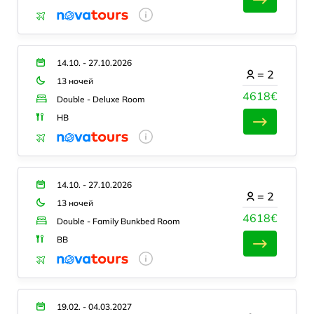
14.10. - 27.10.2026
=
2
13 ночей
4618€
Double - Deluxe Room
HB
14.10. - 27.10.2026
=
2
13 ночей
4618€
Double - Family Bunkbed Room
BB
19.02. - 04.03.2027