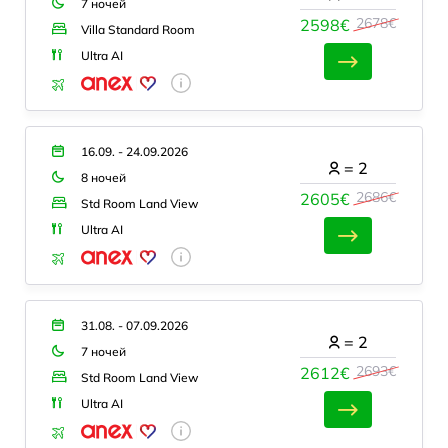
7 ночей
2678€
2598€
Villa Standard Room
Ultra AI
16.09. - 24.09.2026
=
2
8 ночей
2686€
2605€
Std Room Land View
Ultra AI
31.08. - 07.09.2026
=
2
7 ночей
2693€
2612€
Std Room Land View
Ultra AI