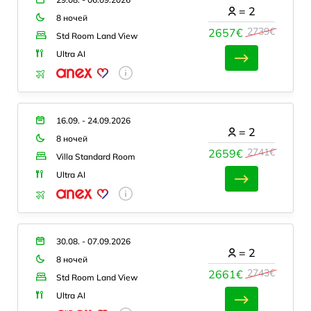
=
2
8 ночей
2739€
2657€
Std Room Land View
Ultra AI
16.09. - 24.09.2026
=
2
8 ночей
2741€
2659€
Villa Standard Room
Ultra AI
30.08. - 07.09.2026
=
2
8 ночей
2743€
2661€
Std Room Land View
Ultra AI