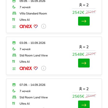
09.09. - 16.09.2026
=
2
7 ночей
2621€
2542€
Villa Standard Room
Ultra AI
03.09. - 10.09.2026
=
2
7 ночей
2627€
2548€
Std Room Land View
Ultra AI
07.09. - 14.09.2026
=
2
7 ночей
2644€
2565€
Std Room Land View
Ultra AI