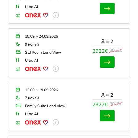
Ultra AI
15.09. - 24.09.2026
=
2
9 ночей
3012€
2922€
Std Room Land View
Ultra AI
12.09. - 19.09.2026
=
2
7 ночей
3018€
2927€
Family Suite Land View
Ultra AI