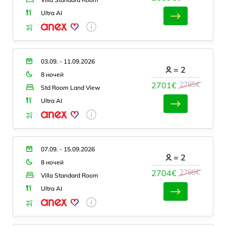
Ultra AI
03.09. - 11.09.2026
=
2
8 ночей
2785€
2701€
Std Room Land View
Ultra AI
07.09. - 15.09.2026
=
2
8 ночей
2788€
2704€
Villa Standard Room
Ultra AI