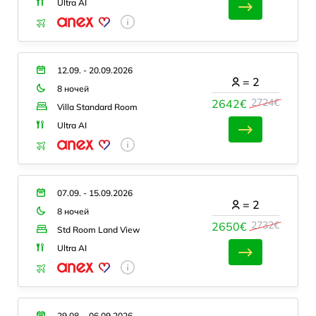
Ultra AI
12.09. - 20.09.2026
=
2
8 ночей
2724€
2642€
Villa Standard Room
Ultra AI
07.09. - 15.09.2026
=
2
8 ночей
2732€
2650€
Std Room Land View
Ultra AI
29.08. - 06.09.2026