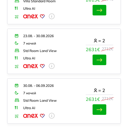
Villa Standard Room
Ultra AI
23.08. - 30.08.2026
=
2
7 ночей
2712€
2631€
Std Room Land View
Ultra AI
30.08. - 06.09.2026
=
2
7 ночей
2712€
2631€
Std Room Land View
Ultra AI