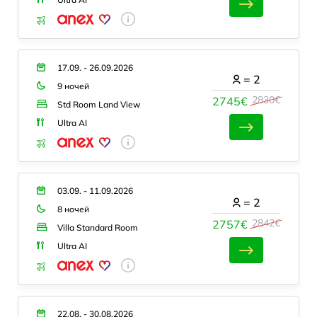
17.09. - 26.09.2026
=
2
9 ночей
2830€
2745€
Std Room Land View
Ultra AI
03.09. - 11.09.2026
=
2
8 ночей
2842€
2757€
Villa Standard Room
Ultra AI
22.08. - 30.08.2026