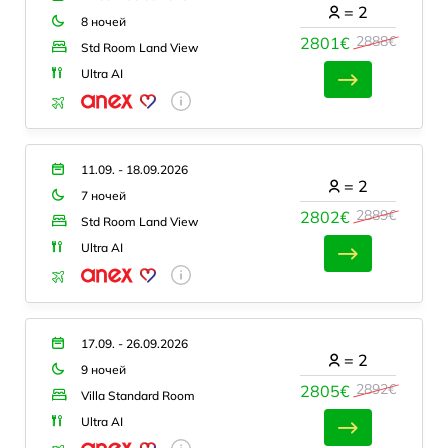
=
2
8 ночей
2888€
2801€
Std Room Land View
Ultra AI
11.09. - 18.09.2026
=
2
7 ночей
2889€
2802€
Std Room Land View
Ultra AI
17.09. - 26.09.2026
=
2
9 ночей
2892€
2805€
Villa Standard Room
Ultra AI