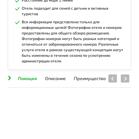
Расстояние до моря 1 линия
Отель подходит для семей с детьми и активных
туристов
Вся информация представлена только для
информационных целей! Фотографии отеля и номеров
предоставлены для общего обзора размещения.
Фотографии номеров могут быть разных категорий и
отличаться от забронированного номера. Различные
услуги отеля в рамках существующей концепции могут
быть изменены в течение сезона по усмотрению
администрации отеля.
ия
Локация
Описание
Преимущества
Номера