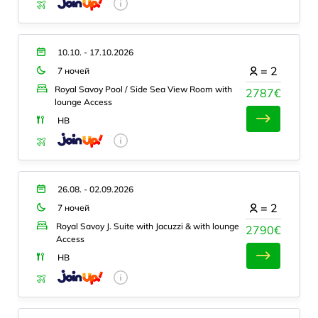
10.10. - 17.10.2026
=
2
7 ночей
Royal Savoy Pool / Side Sea View Room with
2787€
lounge Access
HB
26.08. - 02.09.2026
=
2
7 ночей
Royal Savoy J. Suite with Jacuzzi & with lounge
2790€
Access
HB