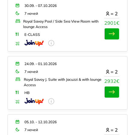
30.09. - 07.10.2026
=
2
7 ночей
Royal Savoy Pool / Side Sea View Room with
2901€
lounge Access
E-CLASS
24.09. - 01.10.2026
=
2
7 ночей
Royal Savoy J. Suite with Jacuzzi & with lounge
2932€
Access
HB
05.10. - 12.10.2026
=
2
7 ночей