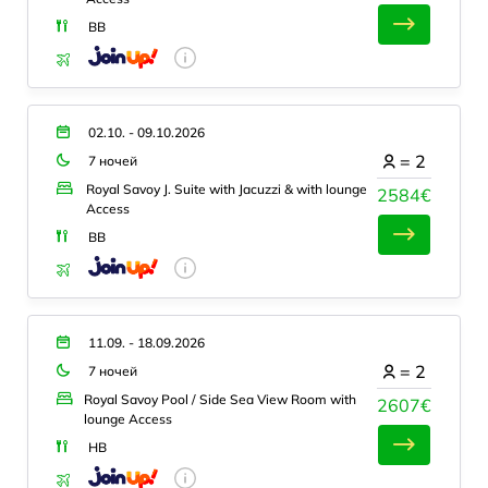
BB
02.10. - 09.10.2026
=
2
7 ночей
Royal Savoy J. Suite with Jacuzzi & with lounge
2584€
Access
BB
11.09. - 18.09.2026
=
2
7 ночей
Royal Savoy Pool / Side Sea View Room with
2607€
lounge Access
HB