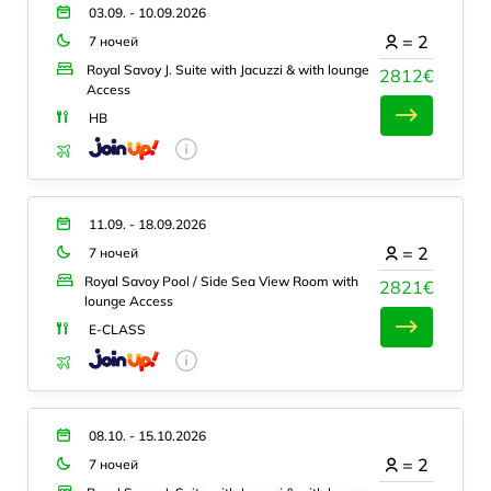
03.09. - 10.09.2026
=
2
7 ночей
Royal Savoy J. Suite with Jacuzzi & with lounge
2812€
Access
HB
11.09. - 18.09.2026
=
2
7 ночей
Royal Savoy Pool / Side Sea View Room with
2821€
lounge Access
E-CLASS
08.10. - 15.10.2026
=
2
7 ночей