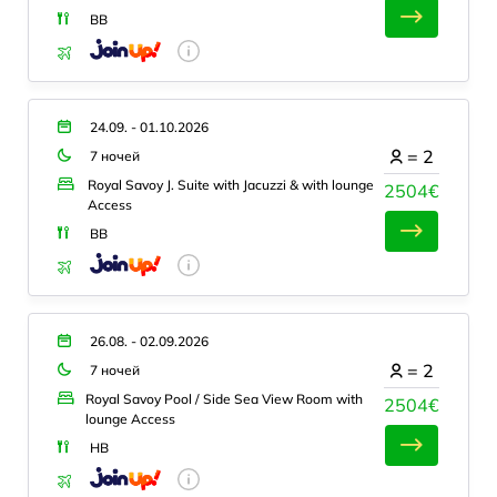
BB
24.09. - 01.10.2026
=
2
7 ночей
Royal Savoy J. Suite with Jacuzzi & with lounge
2504€
Access
BB
26.08. - 02.09.2026
=
2
7 ночей
Royal Savoy Pool / Side Sea View Room with
2504€
lounge Access
HB