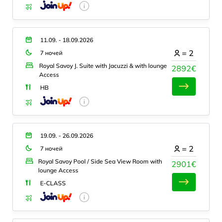
11.09. - 18.09.2026
=
2
7 ночей
Royal Savoy J. Suite with Jacuzzi & with lounge
2892€
Access
HB
19.09. - 26.09.2026
=
2
7 ночей
Royal Savoy Pool / Side Sea View Room with
2901€
lounge Access
E-CLASS