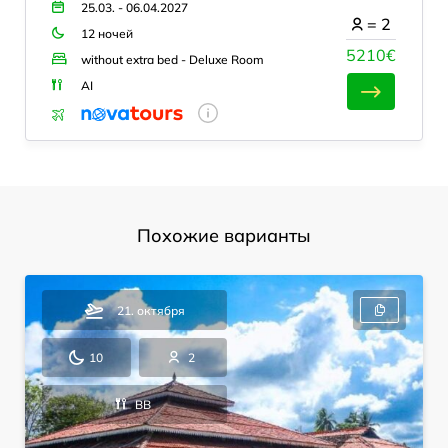
25.03. - 06.04.2027
=
2
12 ночей
5210€
without extra bed - Deluxe Room
AI
Похожие варианты
21. октября
10
2
BB