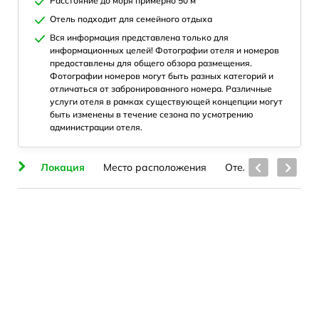
Расстояние до моря примерно 50 м
Отель подходит для семейного отдыха
Вся информация представлена только для
информационных целей! Фотографии отеля и номеров
предоставлены для общего обзора размещения.
Фотографии номеров могут быть разных категорий и
отличаться от забронированного номера. Различные
услуги отеля в рамках существующей концепции могут
быть изменены в течение сезона по усмотрению
администрации отеля.
ие
Локация
Место расположения
Отель
Номера