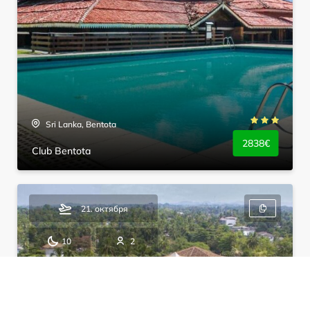
Sri Lanka, Bentota
2838€
Club Bentota
21. октября
10
2
HB