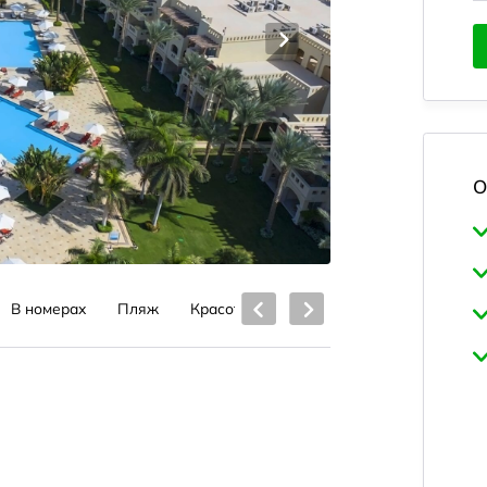
О
В номерах
Пляж
Красота и здоровье
Питание
Ба