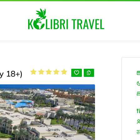
y 18+)