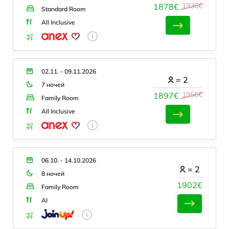
1936€
1878€
Standard Room
All Inclusive
02.11. - 09.11.2026
=
2
7 ночей
1956€
1897€
Family Room
All Inclusive
06.10. - 14.10.2026
=
2
8 ночей
1902€
Family Room
AI