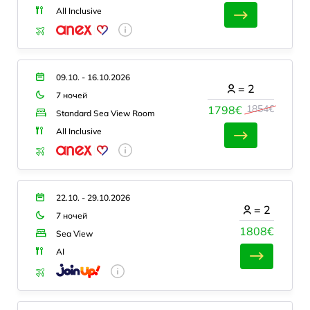
All Inclusive
09.10. - 16.10.2026
=
2
7 ночей
1854€
1798€
Standard Sea View Room
All Inclusive
22.10. - 29.10.2026
=
2
7 ночей
1808€
Sea View
AI