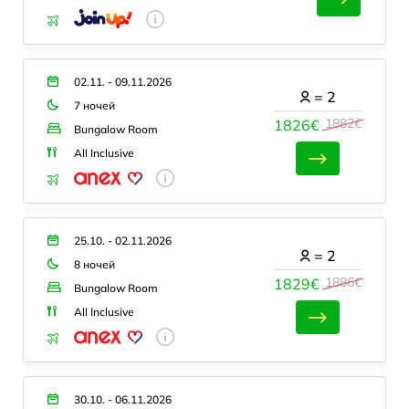
02.11. - 09.11.2026
=
2
7 ночей
1882€
1826€
Bungalow Room
All Inclusive
25.10. - 02.11.2026
=
2
8 ночей
1886€
1829€
Bungalow Room
All Inclusive
30.10. - 06.11.2026