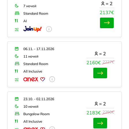
=
2
7 ночей
2137€
Standard Room
AI
06.11. - 17.11.2026
=
2
11 ночей
2227€
2160€
Standard Room
All Inclusive
23.10. - 02.11.2026
=
2
10 ночей
2250€
2183€
Bungalow Room
All Inclusive