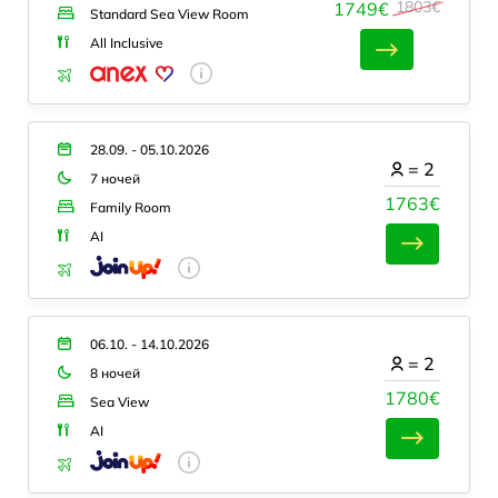
1803€
1749€
Standard Sea View Room
All Inclusive
28.09. - 05.10.2026
=
2
7 ночей
1763€
Family Room
AI
06.10. - 14.10.2026
=
2
8 ночей
1780€
Sea View
AI