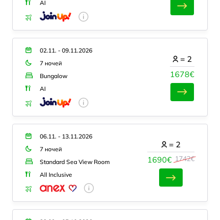
AI
02.11. - 09.11.2026
=
2
7 ночей
1678€
Bungalow
AI
06.11. - 13.11.2026
=
2
7 ночей
1742€
1690€
Standard Sea View Room
All Inclusive