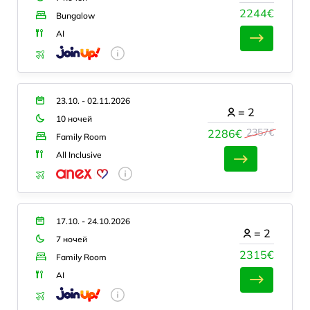
2244€
Bungalow
AI
23.10. - 02.11.2026
=
2
10 ночей
2357€
2286€
Family Room
All Inclusive
17.10. - 24.10.2026
=
2
7 ночей
2315€
Family Room
AI