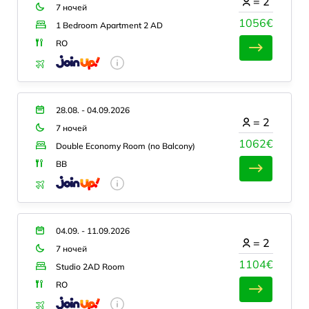
=
2
7 ночей
1056€
1 Bedroom Apartment 2 AD
RO
28.08. - 04.09.2026
=
2
7 ночей
1062€
Double Economy Room (no Balcony)
BB
04.09. - 11.09.2026
=
2
7 ночей
1104€
Studio 2AD Room
RO