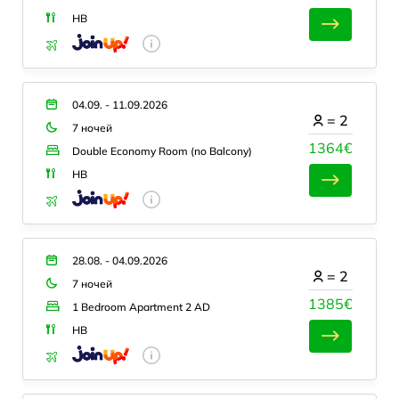
HB
04.09. - 11.09.2026
=
2
7 ночей
1364€
Double Economy Room (no Balcony)
HB
28.08. - 04.09.2026
=
2
7 ночей
1385€
1 Bedroom Apartment 2 AD
HB