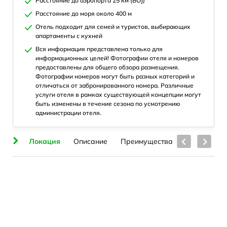
Расстояние до аэропорта 25 км (BOJ)
Расстояние до моря около 400 м
Отель подходит для семей и туристов, выбирающих
апартаменты с кухней
Вся информация представлена только для
информационных целей! Фотографии отеля и номеров
предоставлены для общего обзора размещения.
Фотографии номеров могут быть разных категорий и
отличаться от забронированного номера. Различные
услуги отеля в рамках существующей концепции могут
быть изменены в течение сезона по усмотрению
администрации отеля.
ия
Локация
Описание
Преимущества
Номера