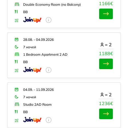
1166€
Double Economy Room (no Balcony)
BB
28.08. - 04.09.2026
=
2
7 ночей
1188€
1 Bedroom Apartment 2 AD
BB
04.09. - 11.09.2026
=
2
7 ночей
1236€
Studio 2AD Room
BB