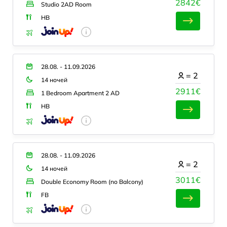
2842€
Studio 2AD Room
HB
28.08. - 11.09.2026
=
2
14 ночей
2911€
1 Bedroom Apartment 2 AD
HB
28.08. - 11.09.2026
=
2
14 ночей
3011€
Double Economy Room (no Balcony)
FB