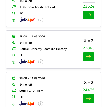
14 ночей
2252€
1 Bedroom Apartment 2 AD
RO
28.08. - 11.09.2026
=
2
14 ночей
2286€
Double Economy Room (no Balcony)
BB
28.08. - 11.09.2026
=
2
14 ночей
2447€
Studio 2AD Room
BB