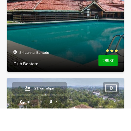
Sri Lanka, Bentota
2898€
Club Bentota
21. октября
10
2
HB