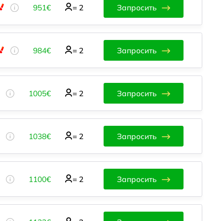
951€
=
2
Запросить
984€
=
2
Запросить
1005€
=
2
Запросить
1038€
=
2
Запросить
1100€
=
2
Запросить