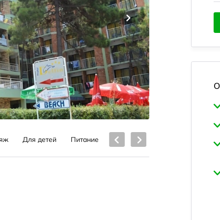
О
яж
Для детей
Питание
Бассейны
Услуги отеля
С