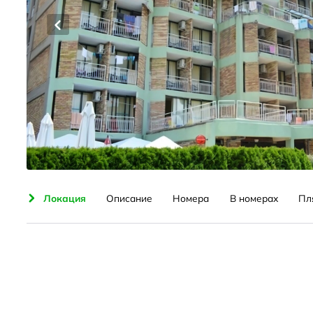
ения
Локация
Описание
Номера
В номерах
Пл