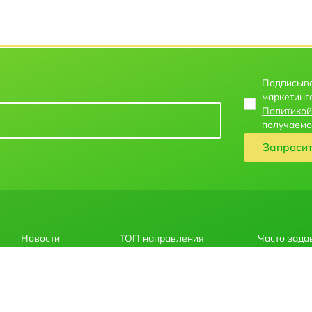
Подписыва
маркетинг
Политикой
получаемо
Запроси
Новости
ТОП направления
Часто зада
О нас
Горячие предложения
Правила ок
Лицензия
Экскурсии
Политика к
Контакты
Полезная информация
Об авторск
ласно нормативным актам Латвийской Республики, материалы, информация и цены