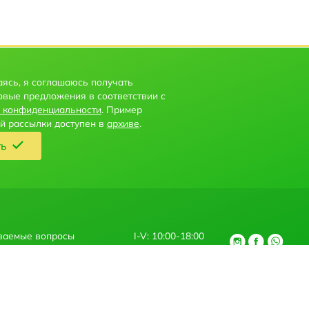
ясь, я соглашаюсь получать
овые предложения в соответствии с
 конфиденциальности
. Пример
й рассылки доступен в
архиве
.
ть
ваемые вопросы
I-V: 10:00-18:00
+371 27 667 730
азания услуг
Braila iela 5, Riga, Latvia, LV-1024
онфиденциальности
их правах
, опубликованные на сайте www.kolibritravel.Iv, не могут считаться