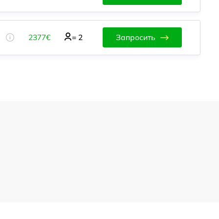
2377€
=
2
Запросить