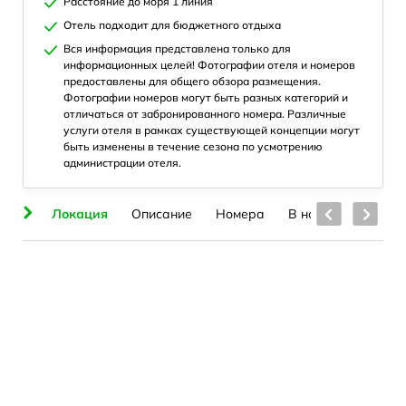
Расстояние до моря 1 линия
Отель подходит для бюджетного отдыха
Вся информация представлена только для
информационных целей! Фотографии отеля и номеров
предоставлены для общего обзора размещения.
Фотографии номеров могут быть разных категорий и
отличаться от забронированного номера. Различные
услуги отеля в рамках существующей концепции могут
быть изменены в течение сезона по усмотрению
администрации отеля.
ье
Локация
Описание
Номера
В номерах
Пля