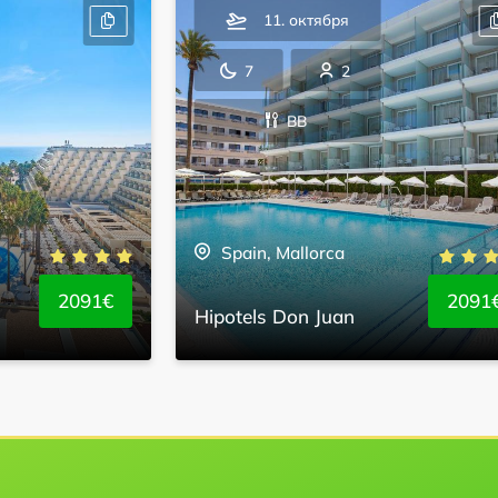
11. октября
7
2
BB
Spain, Mallorca
2091€
2091
Hipotels Don Juan