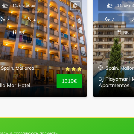
11. октября
11. октя
7
2
7
BB
BB
Spain, Mallorca
Spain, Mallo
BJ Playamar H
1319€
lla Mar Hotel
Apartmentos
ясь, я соглашаюсь получать