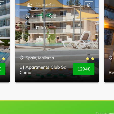
11. октября
7
2
RO
Spain, Mallorca
BJ Apartments Club Sa
€
1294€
Coma
Be
Подписыва