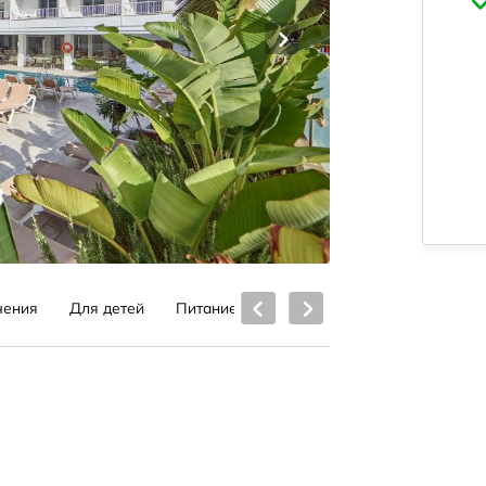
чения
Для детей
Питание
Локация
Место распол