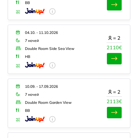
BB
04.10. - 11.10.2026
=
2
7 ночей
2110€
Double Room Side Sea View
HB
10.09. - 17.09.2026
=
2
7 ночей
2113€
Double Room Garden View
BB