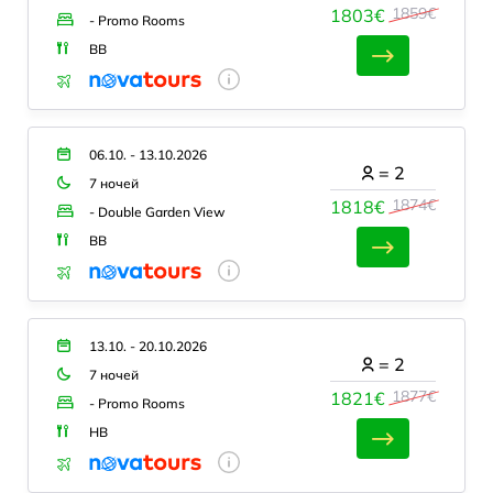
1859€
1803€
- Promo Rooms
BB
06.10. - 13.10.2026
=
2
7 ночей
1874€
1818€
- Double Garden View
BB
13.10. - 20.10.2026
=
2
7 ночей
1877€
1821€
- Promo Rooms
HB