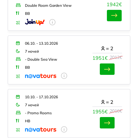
1942€
Double Room Garden View
BB
06.10. - 13.10.2026
=
2
7 ночей
2012€
1951€
- Double Sea View
BB
10.10. - 17.10.2026
=
2
7 ночей
2016€
1955€
- Promo Rooms
HB