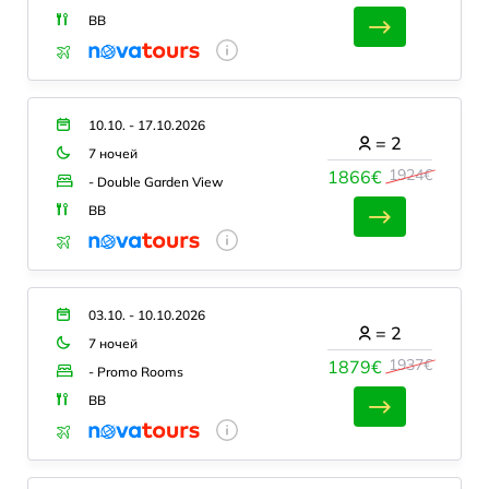
BB
10.10. - 17.10.2026
=
2
7 ночей
1924€
1866€
- Double Garden View
BB
03.10. - 10.10.2026
=
2
7 ночей
1937€
1879€
- Promo Rooms
BB