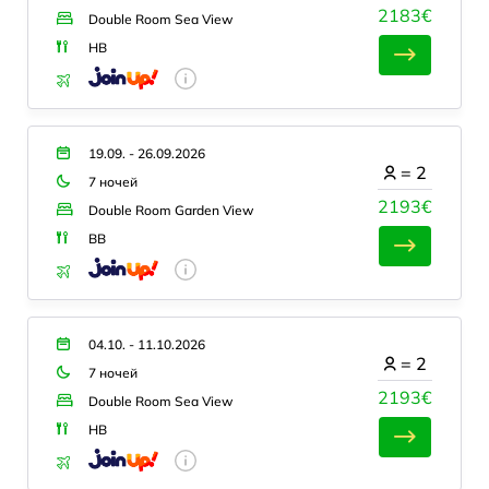
2183€
Double Room Sea View
HB
19.09. - 26.09.2026
=
2
7 ночей
2193€
Double Room Garden View
BB
04.10. - 11.10.2026
=
2
7 ночей
2193€
Double Room Sea View
HB