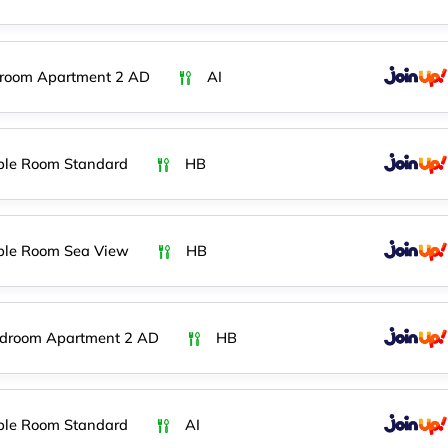
room Apartment 2 AD
AI
ble Room Standard
HB
ble Room Sea View
HB
edroom Apartment 2 AD
HB
ble Room Standard
AI