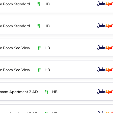
e Room Standard
HB
e Room Standard
HB
e Room Sea View
HB
e Room Sea View
HB
room Apartment 2 AD
HB