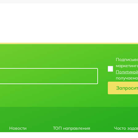
Подписыва
маркетинг
Политикой
получаемо
Запроси
Новости
ТОП направления
Часто зада
О нас
Горячие предложения
Правила ок