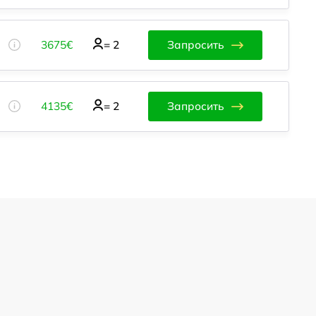
3675€
=
2
Запросить
4135€
=
2
Запросить