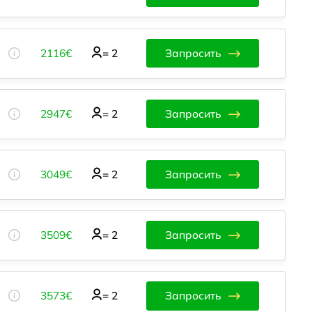
2116€
=
2
Запросить
2947€
=
2
Запросить
3049€
=
2
Запросить
3509€
=
2
Запросить
3573€
=
2
Запросить