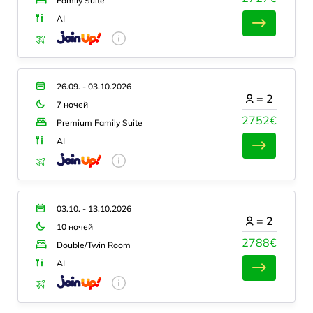
Family Suite
AI
26.09. - 03.10.2026
=
2
7 ночей
2752€
Premium Family Suite
AI
03.10. - 13.10.2026
=
2
10 ночей
2788€
Double/Twin Room
AI