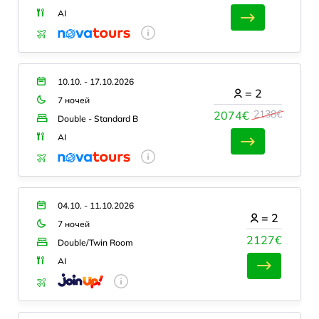
AI
10.10. - 17.10.2026
=
2
7 ночей
2138€
2074€
Double - Standard B
AI
04.10. - 11.10.2026
=
2
7 ночей
2127€
Double/Twin Room
AI