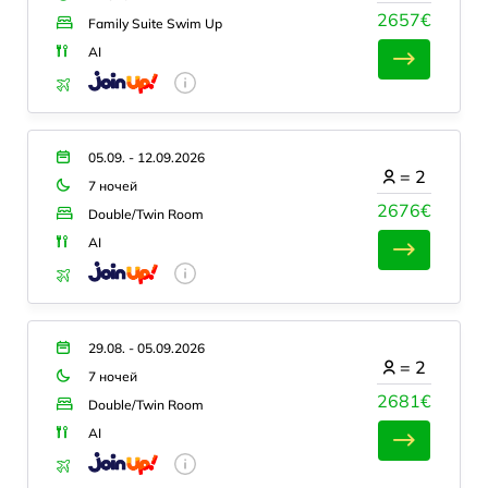
2657€
Family Suite Swim Up
AI
05.09. - 12.09.2026
=
2
7 ночей
2676€
Double/Twin Room
AI
29.08. - 05.09.2026
=
2
7 ночей
2681€
Double/Twin Room
AI