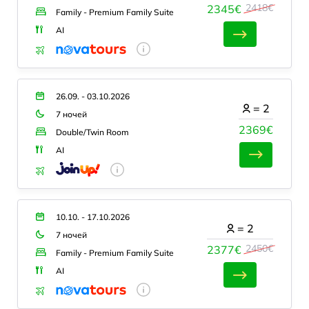
2418€
2345€
Family - Premium Family Suite
AI
26.09. - 03.10.2026
=
2
7 ночей
2369€
Double/Twin Room
AI
10.10. - 17.10.2026
=
2
7 ночей
2450€
2377€
Family - Premium Family Suite
AI