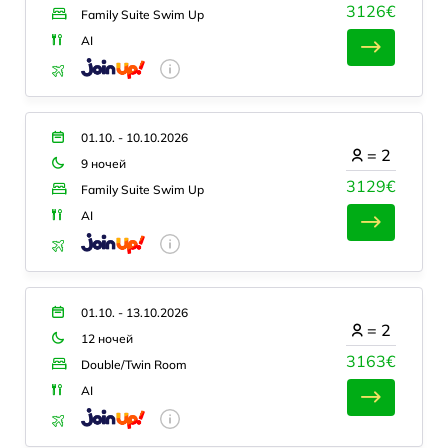
3126€
Family Suite Swim Up
AI
01.10. - 10.10.2026
=
2
9 ночей
3129€
Family Suite Swim Up
AI
01.10. - 13.10.2026
=
2
12 ночей
3163€
Double/Twin Room
AI