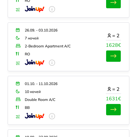
RO
26.09. - 03.10.2026
=
2
7 ночей
1628€
2-Bedroom Apartment A/C
RO
01.10. - 11.10.2026
=
2
10 ночей
1631€
Double Room A/C
BB