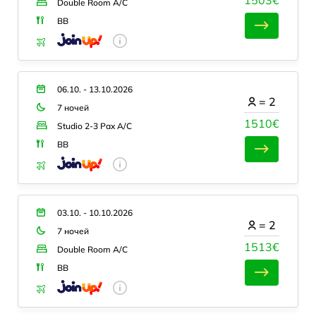
Double Room A/C
BB
06.10. - 13.10.2026
=
2
7 ночей
1510€
Studio 2-3 Pax A/C
BB
03.10. - 10.10.2026
=
2
7 ночей
1513€
Double Room A/C
BB