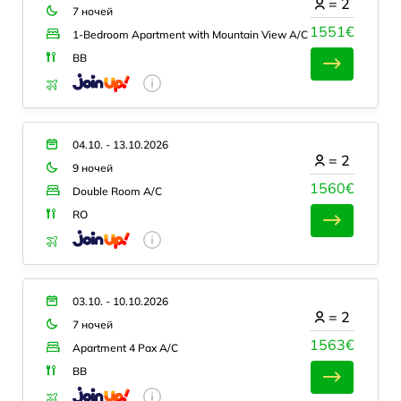
=
2
7 ночей
1551€
1-Bedroom Apartment with Mountain View A/C
BB
04.10. - 13.10.2026
=
2
9 ночей
1560€
Double Room A/C
RO
03.10. - 10.10.2026
=
2
7 ночей
1563€
Apartment 4 Pax A/C
BB