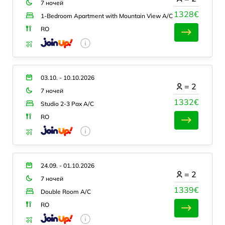
7 ночей
1328€
1-Bedroom Apartment with Mountain View A/C
RO
03.10. - 10.10.2026
=
2
7 ночей
1332€
Studio 2-3 Pax A/C
RO
24.09. - 01.10.2026
=
2
7 ночей
1339€
Double Room A/C
RO