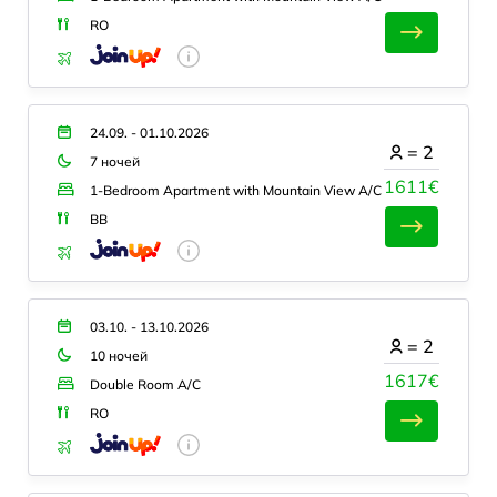
RO
24.09. - 01.10.2026
=
2
7 ночей
1611€
1-Bedroom Apartment with Mountain View A/C
BB
03.10. - 13.10.2026
=
2
10 ночей
1617€
Double Room A/C
RO