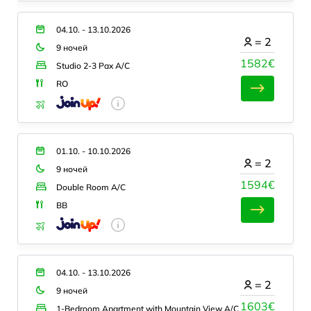
04.10. - 13.10.2026
=
2
9 ночей
1582€
Studio 2-3 Pax A/C
RO
01.10. - 10.10.2026
=
2
9 ночей
1594€
Double Room A/C
BB
04.10. - 13.10.2026
=
2
9 ночей
1603€
1-Bedroom Apartment with Mountain View A/C