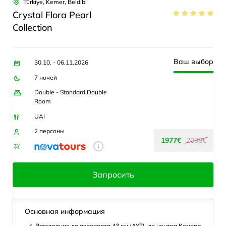
Türkiye, Kemer, Beldibi
Crystal Flora Pearl
Collection
Ваш выбор
30.10. - 06.11.2026
7 ночей
Double - Standard Double
Room
UAI
2 персоны
1977€
2038€
Запросить
Основная информация
Расстояние до аэропорта 43 км (AYT), до центра Кемера