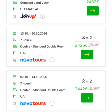
2433€
Standard Land View
ULTIMATE AI
13.10. - 20.10.2026
=
2
7 ночей
2510€
2435€
Double - Standard Double Room
UAI
07.10. - 14.10.2026
=
2
7 ночей
2518€
2442€
Double - Standard Double Room
UAI