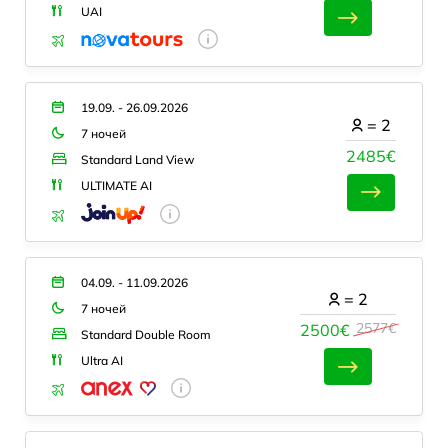
UAI
19.09. - 26.09.2026
=
2
7 ночей
2485€
Standard Land View
ULTIMATE AI
04.09. - 11.09.2026
=
2
7 ночей
2577€
2500€
Standard Double Room
Ultra AI