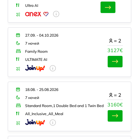
Ultra AI
27.09. - 04.10.2026
=
2
7 ночей
3127€
Family Room
ULTIMATE AI
18.08. - 25.08.2026
=
2
7 ночей
3160€
Standard Room,1 Double Bed and 1 Twin Bed
All_Inclusive_All_Meal