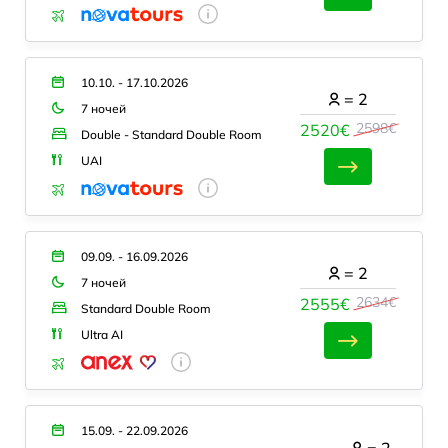
10.10. - 17.10.2026
=
2
7 ночей
2598€
2520€
Double - Standard Double Room
UAI
09.09. - 16.09.2026
=
2
7 ночей
2634€
2555€
Standard Double Room
Ultra AI
15.09. - 22.09.2026
=
2