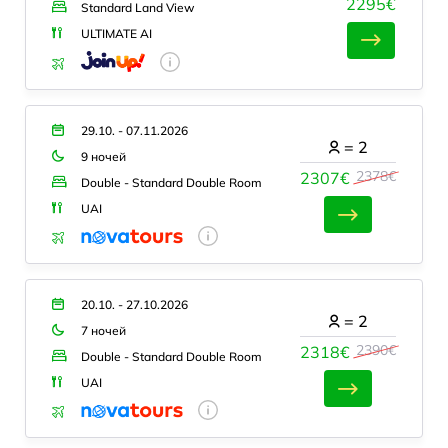
2295€
Standard Land View
ULTIMATE AI
29.10. - 07.11.2026
=
2
9 ночей
2378€
2307€
Double - Standard Double Room
UAI
20.10. - 27.10.2026
=
2
7 ночей
2390€
2318€
Double - Standard Double Room
UAI