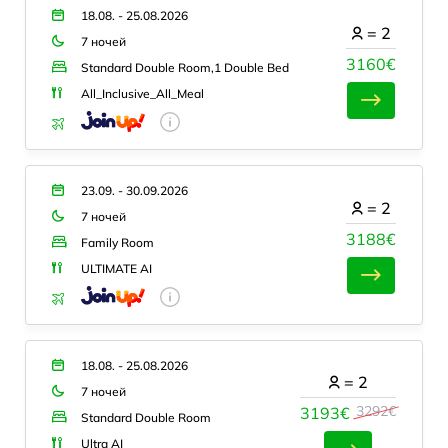
18.08. - 25.08.2026
=
2
7 ночей
3160€
Standard Double Room,1 Double Bed
All_Inclusive_All_Meal
23.09. - 30.09.2026
=
2
7 ночей
3188€
Family Room
ULTIMATE AI
18.08. - 25.08.2026
=
2
7 ночей
3292€
3193€
Standard Double Room
Ultra AI