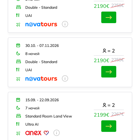
2258€
2190€
Double - Standard
UAI
30.10. - 07.11.2026
=
2
8 ночей
2258€
2190€
Double - Standard
UAI
15.09. - 22.09.2026
=
2
7 ночей
2267€
2199€
Standard Room Land View
Ultra AI