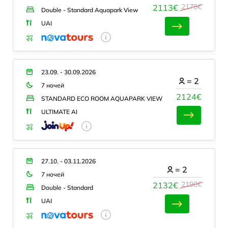
2178€
2113€
Double - Standard Aquapark View
UAI
23.09. - 30.09.2026
=
2
7 ночей
2124€
STANDARD ECO ROOM AQUAPARK VIEW
ULTIMATE AI
27.10. - 03.11.2026
=
2
7 ночей
2198€
2132€
Double - Standard
UAI