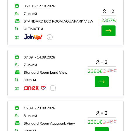
05.10. - 12.10.2026
=
2
7 ночей
2357€
STANDARD ECO ROOM AQUAPARK VIEW
ULTIMATE AI
07.09. - 14.09.2026
=
2
7 ночей
2433€
2360€
Standard Room Land View
Ultra AI
15.09. - 23.09.2026
=
2
8 ночей
2434€
2361€
Standard Room Aquapark View
Ultra AI