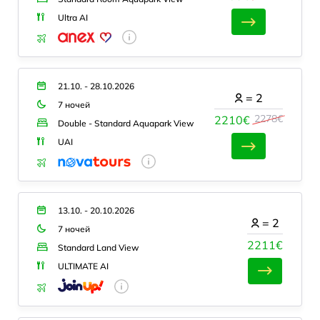
Ultra AI
21.10. - 28.10.2026
=
2
7 ночей
2278€
2210€
Double - Standard Aquapark View
UAI
13.10. - 20.10.2026
=
2
7 ночей
2211€
Standard Land View
ULTIMATE AI