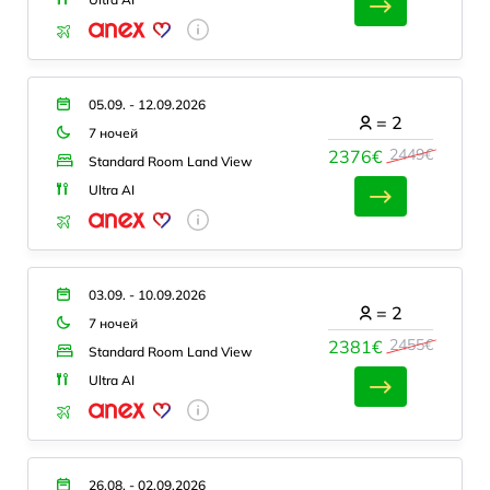
05.09. - 12.09.2026
=
2
7 ночей
2449€
2376€
Standard Room Land View
Ultra AI
03.09. - 10.09.2026
=
2
7 ночей
2455€
2381€
Standard Room Land View
Ultra AI
26.08. - 02.09.2026