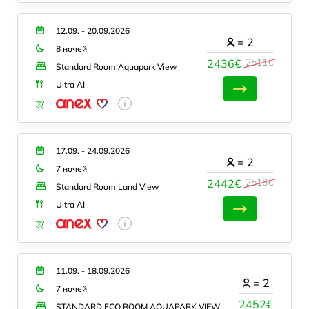
12.09. - 20.09.2026
=
2
8 ночей
2511€
2436€
Standard Room Aquapark View
Ultra AI
17.09. - 24.09.2026
=
2
7 ночей
2518€
2442€
Standard Room Land View
Ultra AI
11.09. - 18.09.2026
=
2
7 ночей
2452€
STANDARD ECO ROOM AQUAPARK VIEW