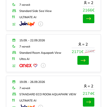
=
2
7 ночей
2166€
Standard Side Sea View
ULTIMATE AI
15.09. - 22.09.2026
=
2
7 ночей
2238€
2171€
Standard Room Aquapark View
Ultra AI
19.09. - 26.09.2026
=
2
7 ночей
2174€
STANDARD ECO ROOM AQUAPARK VIEW
ULTIMATE AI