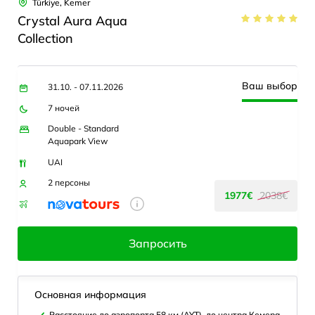
Türkiye, Kemer
Crystal Aura Aqua
Collection
Ваш выбор
31.10. - 07.11.2026
7 ночей
Double - Standard
Aquapark View
UAI
2 персоны
1977€
2038€
Запросить
Основная информация
Расстояние до аэропорта 58 км (AYT), до центра Кемера