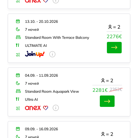
13.10. - 20.10.2026
=
2
7 ночей
2276€
Standard Room With Terrace Balcony
ULTIMATE AI
04.09. - 11.09.2026
=
2
7 ночей
2352€
2281€
Standard Room Aquapark View
Ultra AI
09.09. - 16.09.2026
=
2
7 ночей