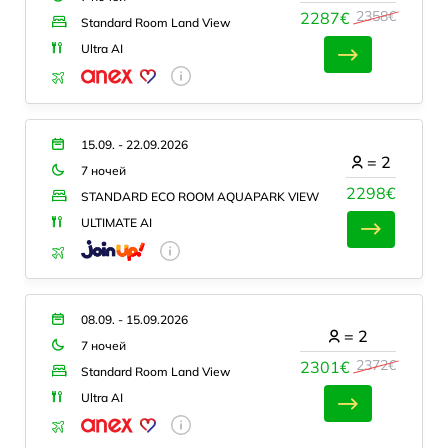
2358€
2287€
Standard Room Land View
Ultra AI
15.09. - 22.09.2026
=
2
7 ночей
2298€
STANDARD ECO ROOM AQUAPARK VIEW
ULTIMATE AI
08.09. - 15.09.2026
=
2
7 ночей
2372€
2301€
Standard Room Land View
Ultra AI