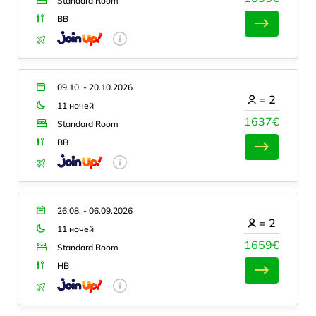
Standard Room
BB
09.10. - 20.10.2026
=
2
11 ночей
1637€
Standard Room
BB
26.08. - 06.09.2026
=
2
11 ночей
1659€
Standard Room
HB