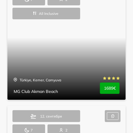
All Inclusive
Türkiye, Kemer, Camyuva
1689€
MG Club Akman Beach
12. сентября
7
2