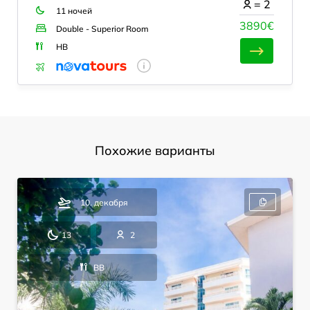
=
2
11 ночей
3890€
Double - Superior Room
HB
Похожие варианты
10. декабря
13
2
BB