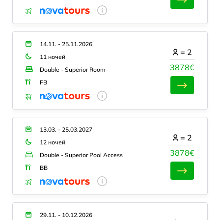
14.11. - 25.11.2026
=
2
11 ночей
3878€
Double - Superior Room
FB
13.03. - 25.03.2027
=
2
12 ночей
3878€
Double - Superior Pool Access
BB
29.11. - 10.12.2026