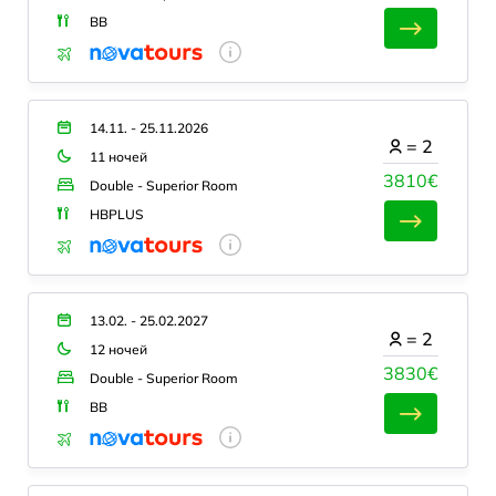
BB
14.11. - 25.11.2026
=
2
11 ночей
3810€
Double - Superior Room
HBPLUS
13.02. - 25.02.2027
=
2
12 ночей
3830€
Double - Superior Room
BB