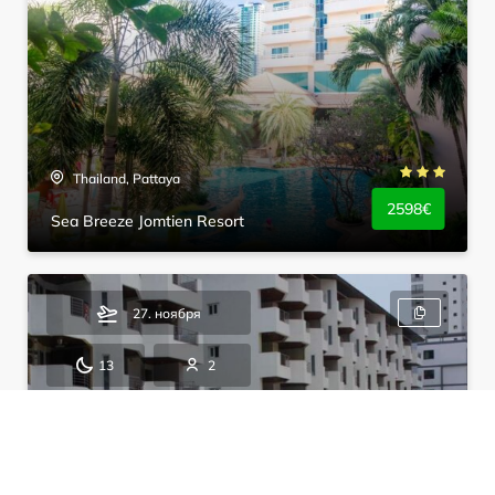
Thailand, Pattaya
2598€
Sea Breeze Jomtien Resort
27. ноября
13
2
BB