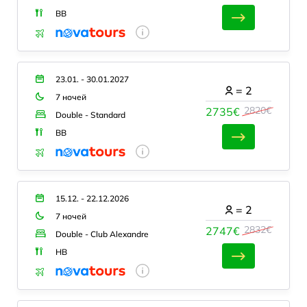
BB
23.01. - 30.01.2027
=
2
7 ночей
2820€
2735€
Double - Standard
BB
15.12. - 22.12.2026
=
2
7 ночей
2832€
2747€
Double - Club Alexandre
HB