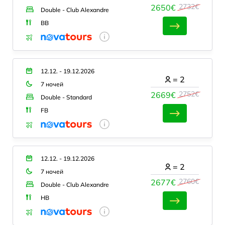
2732€
2650€
Double - Club Alexandre
BB
12.12. - 19.12.2026
=
2
7 ночей
2752€
2669€
Double - Standard
FB
12.12. - 19.12.2026
=
2
7 ночей
2760€
2677€
Double - Club Alexandre
HB