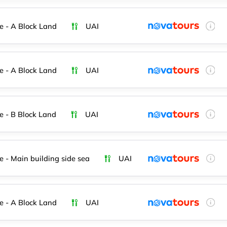
e - A Block Land
UAI
e - A Block Land
UAI
e - B Block Land
UAI
e - Main building side sea
UAI
e - A Block Land
UAI