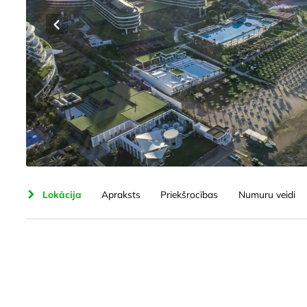
orts
Lokācija
Apraksts
Priekšrocības
Numuru veidi