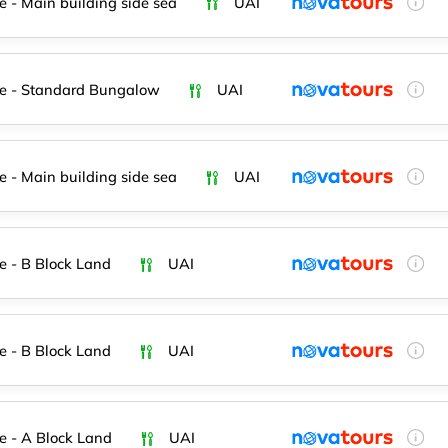
e - Main building side sea
UAI
e - Standard Bungalow
UAI
e - Main building side sea
UAI
e - B Block Land
UAI
e - B Block Land
UAI
e - A Block Land
UAI