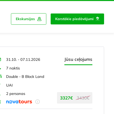
Ekskursijas
Karstākie piedāvājumi
Jūsu ceļojums
31.10. - 07.11.2026
7 naktis
Double - B Block Land
UAI
2 personas
3327€
3430€