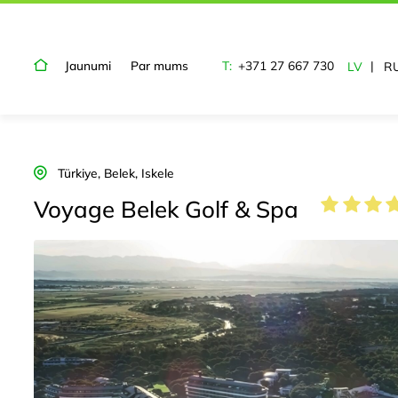
Jaunumi
Par mums
T:
+371 27 667 730
LV
R
Türkiye, Belek, Iskele
Voyage Belek Golf & Spa