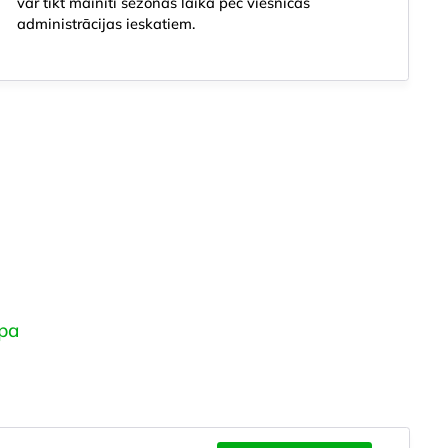
var tikt mainīti sezonas laikā pēc viesnīcas
administrācijas ieskatiem.
Spa