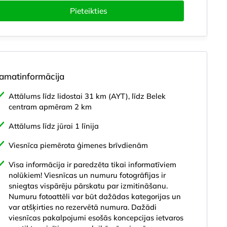
Pieteikties
amatinformācija
Attālums līdz lidostai 31 km (AYT), līdz Belek
centram apmēram 2 km
Attālums līdz jūrai 1 līnija
m
Ēdināšana
Baseini
Viesnīcas pakalpojumi
Izklaide un 
Viesnīca piemērota ģimenes brīvdienām
Visa informācija ir paredzēta tikai informatīviem
nolūkiem! Viesnīcas un numuru fotogrāfijas ir
sniegtas vispārēju pārskatu par izmitināšanu.
Numuru fotoattēli var būt dažādas kategorijas un
var atšķirties no rezervētā numura. Dažādi
viesnīcas pakalpojumi esošās koncepcijas ietvaros