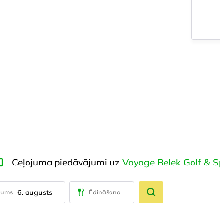
Ceļojuma piedāvājumi uz
Voyage Belek Golf & 
6. augusts
tums
Ēdināšana