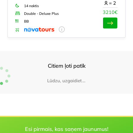
=
2
14 naktis
3210€
Double - Deluxe Plus
BB
Citiem ļoti patīk
Lūdzu, uzgaidiet
Esi pirmais, kas saņem jaunumus!