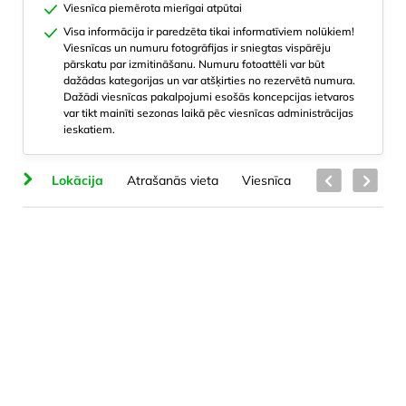
Viesnīca piemērota mierīgai atpūtai
Visa informācija ir paredzēta tikai informatīviem nolūkiem!
Viesnīcas un numuru fotogrāfijas ir sniegtas vispārēju
pārskatu par izmitināšanu. Numuru fotoattēli var būt
dažādas kategorijas un var atšķirties no rezervētā numura.
Dažādi viesnīcas pakalpojumi esošās koncepcijas ietvaros
var tikt mainīti sezonas laikā pēc viesnīcas administrācijas
ieskatiem.
na
Lokācija
Atrašanās vieta
Viesnīca
Numuru veidi