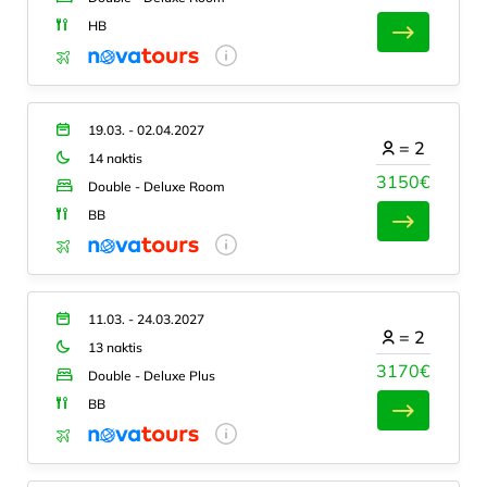
HB
19.03. - 02.04.2027
=
2
14 naktis
3150€
Double - Deluxe Room
BB
11.03. - 24.03.2027
=
2
13 naktis
3170€
Double - Deluxe Plus
BB