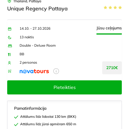
Thailand, Pattaya
Unique Regency Pattaya
Jūsu ceļojums
14.10. - 27.10.2026
13 naktis
Double - Deluxe Room
BB
2 personas
2710€
Pieteikties
Pamatinformācija
Attālums līdz lidostai 130 km (BKK)
Attālums līdz jūrai apmēram 650 m