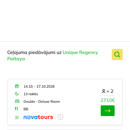
Ceļojuma piedāvājumi uz
Unique Regency
Pattaya
14.10. - 27.10.2026
=
2
13 naktis
2710€
Double - Deluxe Room
BB