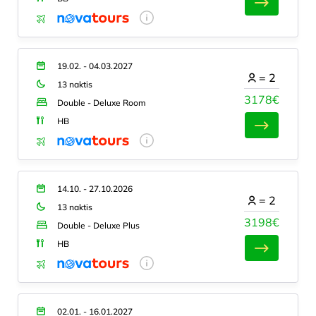
19.02. - 04.03.2027
=
2
13 naktis
3178€
Double - Deluxe Room
HB
14.10. - 27.10.2026
=
2
13 naktis
3198€
Double - Deluxe Plus
HB
02.01. - 16.01.2027