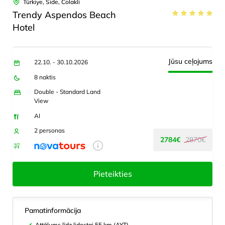
Türkiye, Side, Colakli
Trendy Aspendos Beach
Hotel
Jūsu ceļojums
22.10. - 30.10.2026
8 naktis
Double - Standard Land
View
AI
2 personas
2784€
2870€
Pieteikties
Pamatinformācija
Attālums līdz lidostai 55 km (AYT)