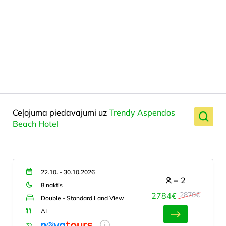
Ceļojuma piedāvājumi uz
Trendy Aspendos
Beach Hotel
22.10. - 30.10.2026
=
2
8 naktis
2870€
2784€
Double - Standard Land View
AI