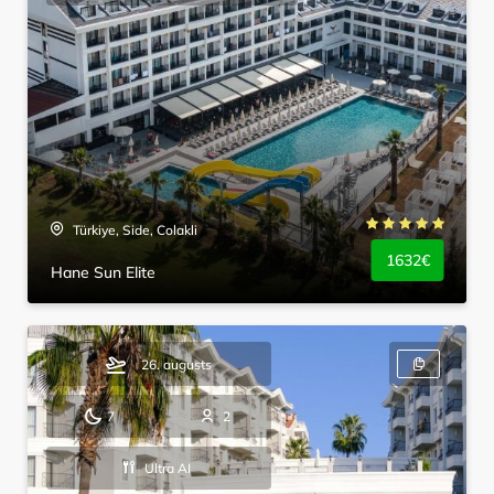
Türkiye, Side, Colakli
1632€
Hane Sun Elite
26. augusts
7
2
Ultra AI