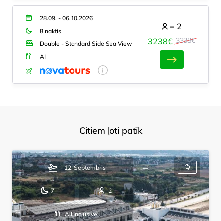
28.09. - 06.10.2026
=
2
8 naktis
3338€
3238€
Double - Standard Side Sea View
AI
Citiem ļoti patīk
12. Septembris
7
2
All Inclusive