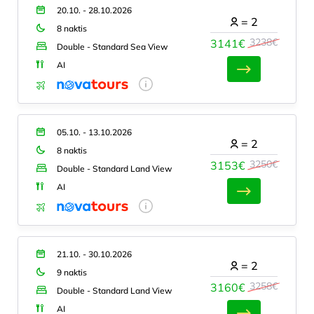
20.10. - 28.10.2026
=
2
8 naktis
3238€
3141€
Double - Standard Sea View
AI
05.10. - 13.10.2026
=
2
8 naktis
3250€
3153€
Double - Standard Land View
AI
21.10. - 30.10.2026
=
2
9 naktis
3258€
3160€
Double - Standard Land View
AI