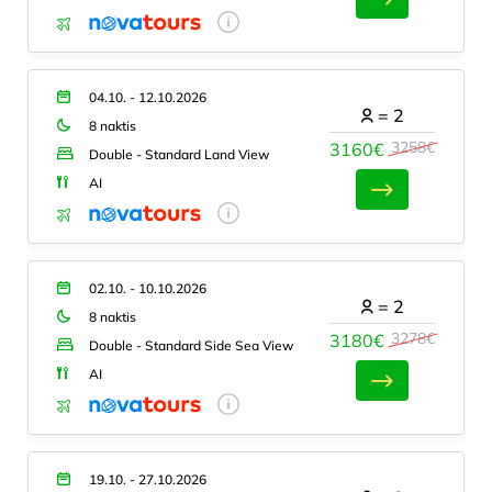
04.10. - 12.10.2026
=
2
8 naktis
3258€
3160€
Double - Standard Land View
AI
02.10. - 10.10.2026
=
2
8 naktis
3278€
3180€
Double - Standard Side Sea View
AI
19.10. - 27.10.2026