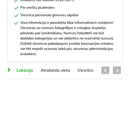
Pie smilšu pludmales
Viesnīca piemērota ģimenes atpūtai
Visa informācija ir paredzēta tikai informatīviem nolūkiem!
Viesnīcas un numuru fotogrāfijas ir sniegtas vispārēju
pārskatu par izmitināšanu. Numuru fotoattēli var būt
dažādas kategorijas un var atšķirties no rezervētā numura.
Dažādi viesnīcas pakalpojumi esošās koncepcijas ietvaros
var tikt mainīti sezonas laikā pēc viesnīcas administrācijas
ieskatiem.
na
Lokācija
Atrašanās vieta
Viesnīca
Numuru veidi