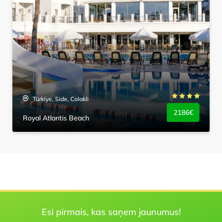
Türkiye, Side, Colakli
2186€
Royal Atlantis Beach
Esi pirmais, kas saņem jaunumus!