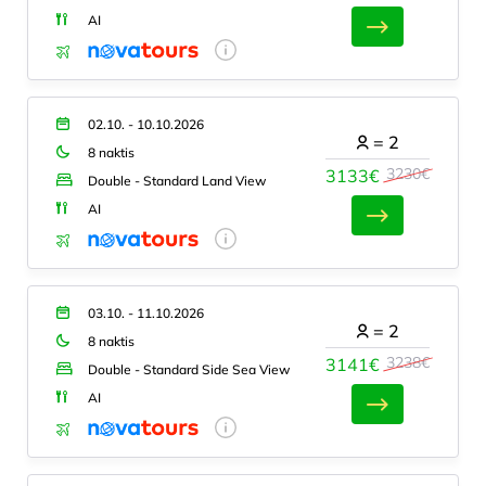
AI
02.10. - 10.10.2026
=
2
8 naktis
3230€
3133€
Double - Standard Land View
AI
03.10. - 11.10.2026
=
2
8 naktis
3238€
3141€
Double - Standard Side Sea View
AI