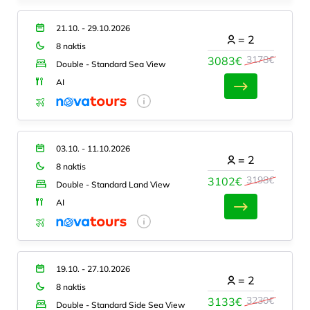
21.10. - 29.10.2026
=
2
8 naktis
3178€
3083€
Double - Standard Sea View
AI
03.10. - 11.10.2026
=
2
8 naktis
3198€
3102€
Double - Standard Land View
AI
19.10. - 27.10.2026
=
2
8 naktis
3230€
3133€
Double - Standard Side Sea View