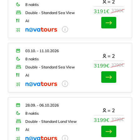
=
2
8 naktis
3290€
3191€
Double - Standard Sea View
AI
03.10. - 11.10.2026
=
2
8 naktis
3298€
3199€
Double - Standard Sea View
AI
28.09. - 06.10.2026
=
2
8 naktis
3298€
3199€
Double - Standard Land View
AI