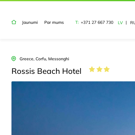
Jaunumi
Par mums
T:
+371 27 667 730
LV
R
Greece, Corfu, Messonghi
Rossis Beach Hotel