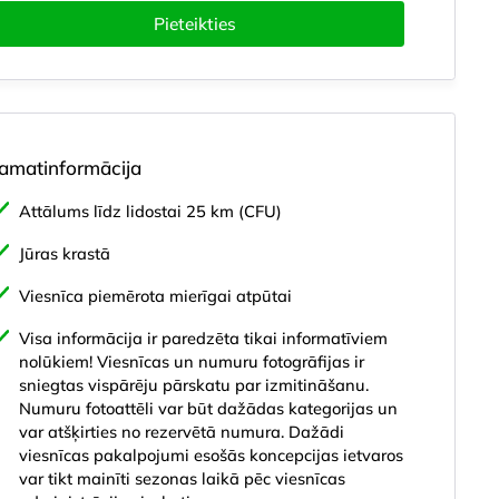
Pieteikties
amatinformācija
Attālums līdz lidostai 25 km (CFU)
Jūras krastā
Viesnīca piemērota mierīgai atpūtai
uru veidi
Ēdināšana
Visa informācija ir paredzēta tikai informatīviem
nolūkiem! Viesnīcas un numuru fotogrāfijas ir
sniegtas vispārēju pārskatu par izmitināšanu.
Numuru fotoattēli var būt dažādas kategorijas un
var atšķirties no rezervētā numura. Dažādi
viesnīcas pakalpojumi esošās koncepcijas ietvaros
var tikt mainīti sezonas laikā pēc viesnīcas