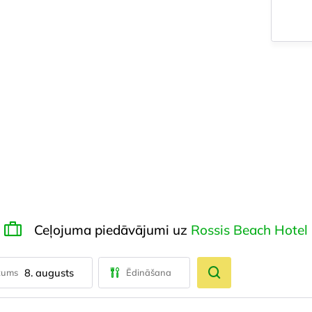
Ceļojuma piedāvājumi uz
Rossis Beach Hotel
8. augusts
tums
Ēdināšana