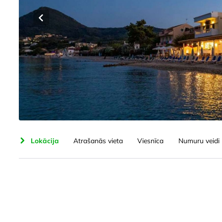
šana
Lokācija
Atrašanās vieta
Viesnīca
Numuru veidi