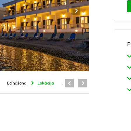
P
Ēdināšana
Lokācija
Atrašanās vieta
Viesnīca
Num