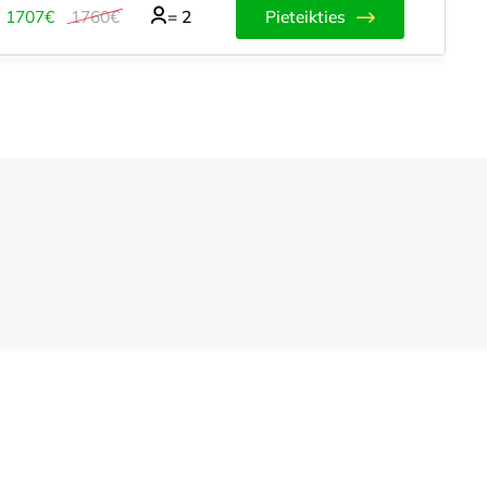
1707€
1760€
=
2
Pieteikties