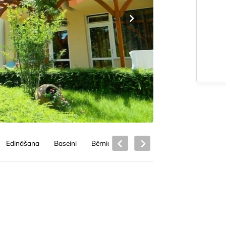
Ēdināšana
Baseini
Bērniem
Viesnīcas pakalpojumi
Pl