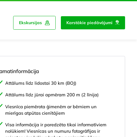
Ekskursijas
Karstākie piedāvājumi
amatinformācija
Attālums līdz lidostai 30 km (BOJ)
Attālums līdz jūrai apmēram 200 m (2 līnija)
Viesnīca piemērota ģimenēm ar bērniem un
mierīgas atpūtas cienītājiem
Visa informācija ir paredzēta tikai informatīviem
nolūkiem! Viesnīcas un numuru fotogrāfijas ir