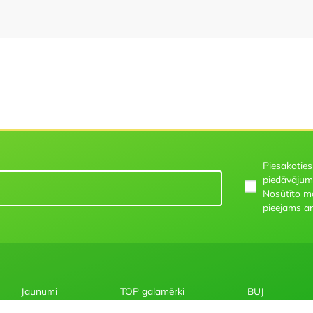
Piesakoties
piedāvājum
Nosūtīto m
pieejams
ar
Jaunumi
TOP galamērķi
BUJ
Par mums
Karstākie piedāvājumi
Pirmslīgums