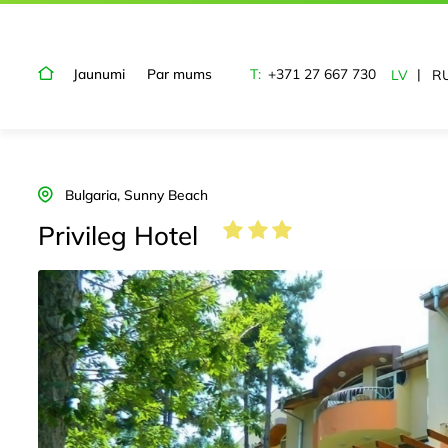
Jaunumi
Par mums
T:
+371 27 667 730
LV
R
Bulgaria, Sunny Beach
Privileg Hotel