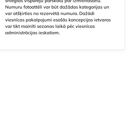
sniegtas vispārēju pārskatu par izmitināšanu.
Numuru fotoattēli var būt dažādas kategorijas un
var atšķirties no rezervētā numura. Dažādi
viesnīcas pakalpojumi esošās koncepcijas ietvaros
var tikt mainīti sezonas laikā pēc viesnīcas
administrācijas ieskatiem.
udmale
Lokācija
Apraksts
Priekšrocības
Numuru veidi