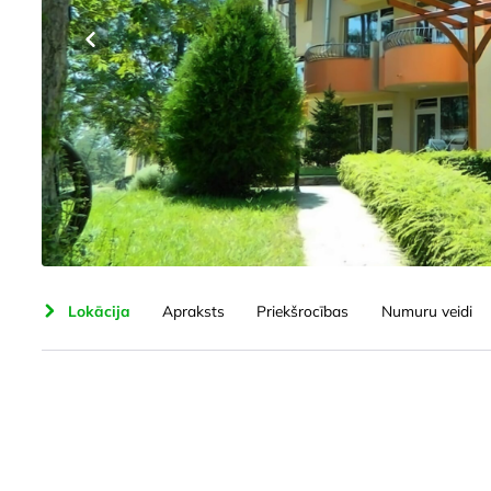
male
Lokācija
Apraksts
Priekšrocības
Numuru veidi