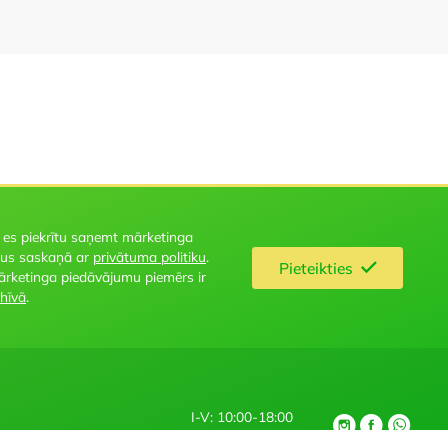
 es piekrītu saņemt mārketinga
us saskaņā ar
privātuma politiku
.
Pieteikties
ārketinga piedāvājumu piemērs ir
hīvā
.
I-V: 10:00-18:00
+371 27 667 730