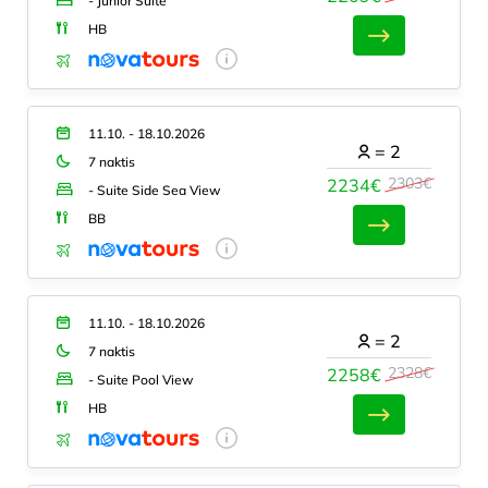
- Junior Suite
HB
11.10. - 18.10.2026
=
2
7 naktis
2303€
2234€
- Suite Side Sea View
BB
11.10. - 18.10.2026
=
2
7 naktis
2328€
2258€
- Suite Pool View
HB