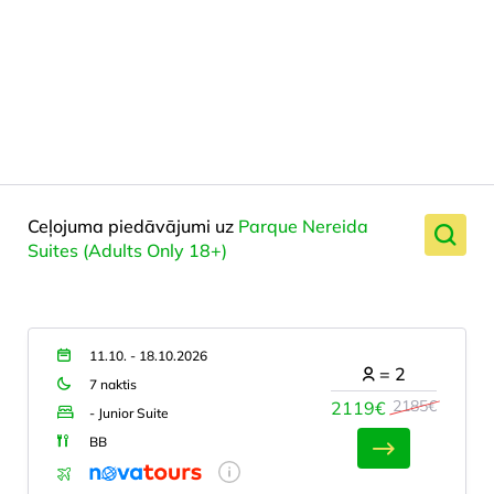
Ceļojuma piedāvājumi uz
Parque Nereida
Suites (Adults Only 18+)
11.10. - 18.10.2026
=
2
7 naktis
2185€
2119€
- Junior Suite
BB