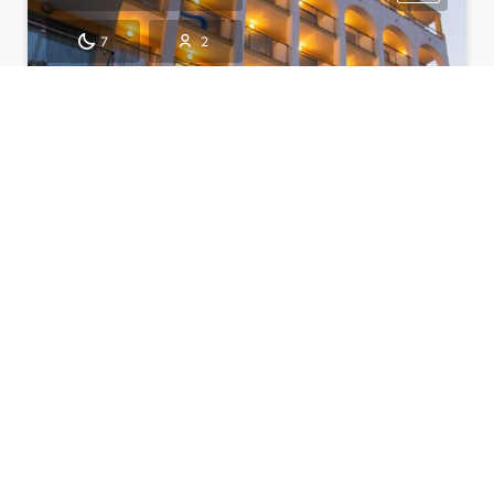
7
2
BB
Spain, Mallorca
1319€
Bella Mar Hotel