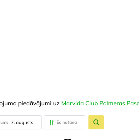
ļojuma piedāvājumi uz
Marvida Club Palmeras Pasc
7. augusts
tums
Ēdināšana