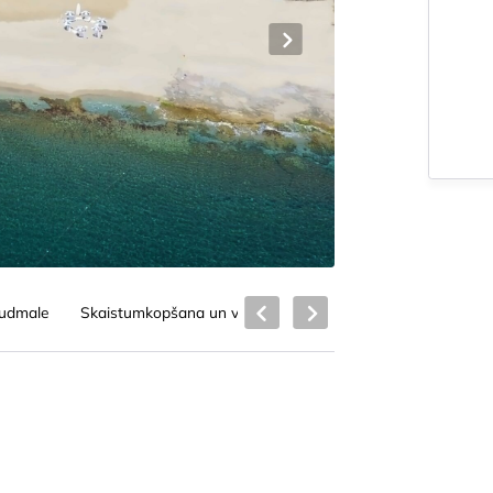
ludmale
Skaistumkopšana un veselība
Bērniem
Ēdināšana