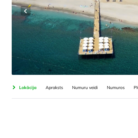
orts
Lokācija
Apraksts
Numuru veidi
Numuros
P