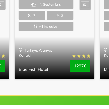
4. Septembris
7
2
All Inclusive
Türkiye, Alanya,
Konakli
Ko
€
1297€
Blue Fish Hotel
Mi
Piesakoties