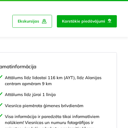
Ekskursijas
Karstākie piedāvājumi
amatinformācija
Attālums līdz lidostai 116 km (AYT), līdz Alanijas
centram apmēram 9 km
Attālums līdz jūrai 1 līnija
Viesnīca piemērota ģimenes brīvdienām
Visa informācija ir paredzēta tikai informatīviem
nolūkiem! Viesnīcas un numuru fotogrāfijas ir