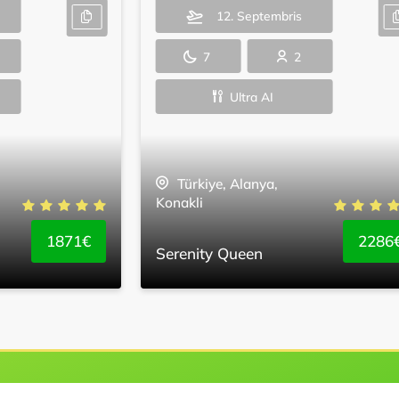
12. Septembris
7
2
Ultra AI
Türkiye, Alanya,
Konakli
1871€
2286
Serenity Queen