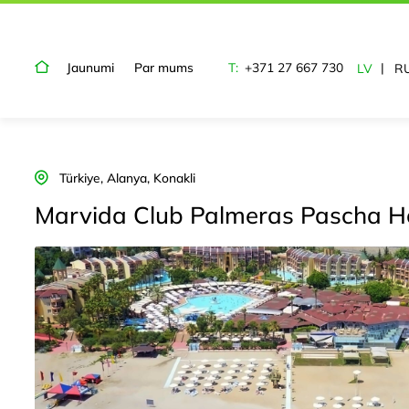
Jaunumi
Par mums
T:
+371 27 667 730
LV
R
Türkiye, Alanya, Konakli
Marvida Club Palmeras Pascha H