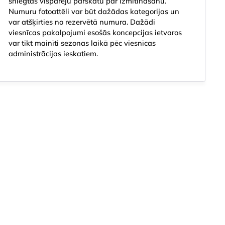
sniegtas vispārēju pārskatu par izmitināšanu.
Numuru fotoattēli var būt dažādas kategorijas un
var atšķirties no rezervētā numura. Dažādi
viesnīcas pakalpojumi esošās koncepcijas ietvaros
var tikt mainīti sezonas laikā pēc viesnīcas
administrācijas ieskatiem.
Baseini
Viesnīcas pakalpojumi
Izklaide un sports
Lokāc