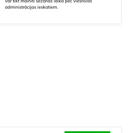
var tikt mainīti sezonas laikā pēc viesnīcas
administrācijas ieskatiem.