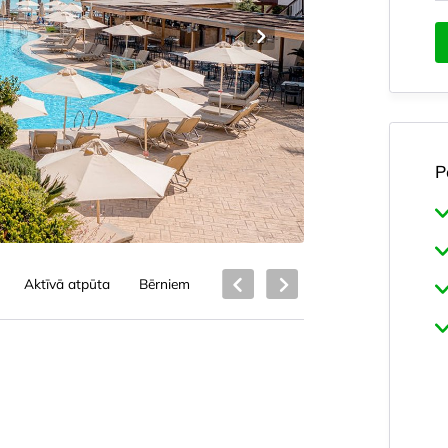
P
Aktīvā atpūta
Bērniem
Ēdināšana
Lokācija
Atraš