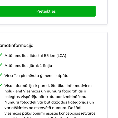
Pieteikties
amatinformācija
Attālums līdz lidostai 55 km (LCA)
Attālums līdz jūrai: 1 līnija
anās vieta
Viesnīca
Numuru veidi
Aktīvā atpūta
Bērnie
Viesnīca piemērota ģimenes atpūtai
Visa informācija ir paredzēta tikai informatīviem
nolūkiem! Viesnīcas un numuru fotogrāfijas ir
sniegtas vispārēju pārskatu par izmitināšanu.
Numuru fotoattēli var būt dažādas kategorijas un
var atšķirties no rezervētā numura. Dažādi
viesnīcas pakalpojumi esošās koncepcijas ietvaros