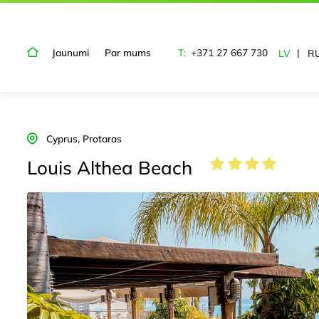
Jaunumi
Par mums
T:
+371 27 667 730
LV
R
Cyprus, Protaras
Louis Althea Beach