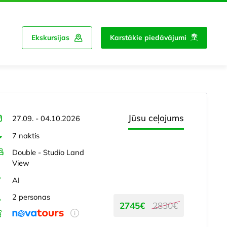
Ekskursijas
Karstākie piedāvājumi
Jūsu ceļojums
27.09. - 04.10.2026
7 naktis
Double - Studio Land
View
AI
2 personas
2745€
2830€