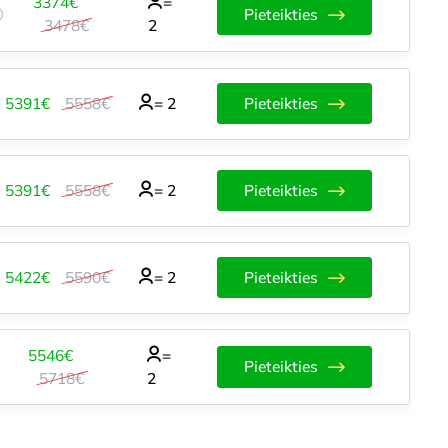
3374€
=
Pieteikties
3478€
2
5391€
5558€
=
2
Pieteikties
5391€
5558€
=
2
Pieteikties
5422€
5590€
=
2
Pieteikties
5546€
=
Pieteikties
5718€
2