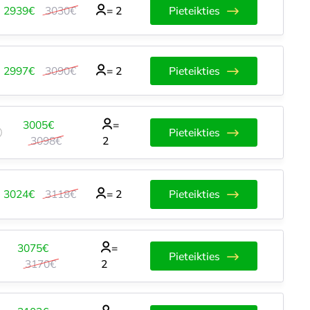
2939€
3030€
=
2
Pieteikties
2997€
3090€
=
2
Pieteikties
3005€
=
Pieteikties
3098€
2
3024€
3118€
=
2
Pieteikties
3075€
=
Pieteikties
3170€
2