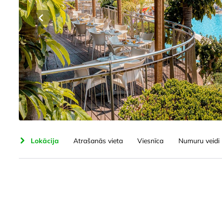
šana
Lokācija
Atrašanās vieta
Viesnīca
Numuru veidi