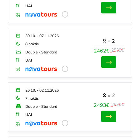
UAI
30.10. - 07.11.2026
=
2
8 naktis
2538€
2462€
Double - Standard
UAI
26.10. - 02.11.2026
=
2
7 naktis
2570€
2493€
Double - Standard
UAI