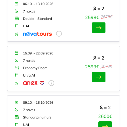
06.10. - 13.10.2026
=
2
7 naktis
2678€
2598€
Double - Standard
UAI
15.09. - 22.09.2026
=
2
7 naktis
2679€
2599€
Economy Room
Ultra AI
09.10. - 16.10.2026
=
2
7 naktis
2600€
Standarta numurs
UAI