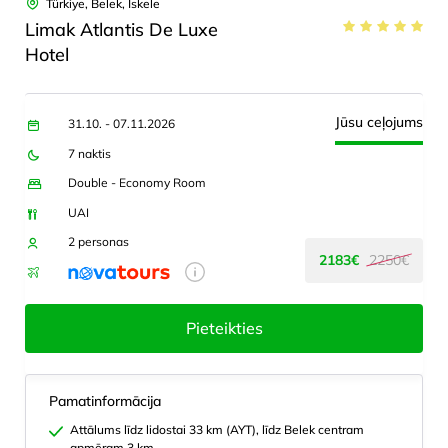
Türkiye, Belek, Iskele
Limak Atlantis De Luxe
Hotel
Jūsu ceļojums
31.10. - 07.11.2026
7 naktis
Double - Economy Room
UAI
2 personas
2183€
2250€
Pieteikties
Pamatinformācija
Attālums līdz lidostai 33 km (AYT), līdz Belek centram
apmēram 3 km