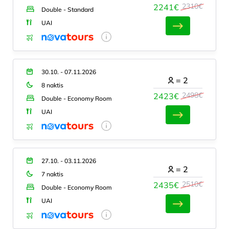
2310€
2241€
Double - Standard
UAI
30.10. - 07.11.2026
=
2
8 naktis
2498€
2423€
Double - Economy Room
UAI
27.10. - 03.11.2026
=
2
7 naktis
2510€
2435€
Double - Economy Room
UAI