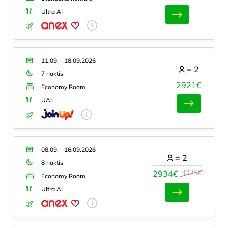
Ultra AI
11.09. - 18.09.2026
=
2
7 naktis
2921€
Economy Room
UAI
08.09. - 16.09.2026
=
2
8 naktis
3025€
2934€
Economy Room
Ultra AI