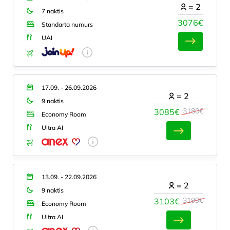
=
2
7 naktis
3076€
Standarta numurs
UAI
17.09. - 26.09.2026
=
2
9 naktis
3180€
3085€
Economy Room
Ultra AI
13.09. - 22.09.2026
=
2
9 naktis
3199€
3103€
Economy Room
Ultra AI