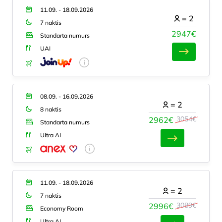
11.09. - 18.09.2026
=
2
7 naktis
2947€
Standarta numurs
UAI
08.09. - 16.09.2026
=
2
8 naktis
3054€
2962€
Standarta numurs
Ultra AI
11.09. - 18.09.2026
=
2
7 naktis
3089€
2996€
Economy Room
Ultra AI