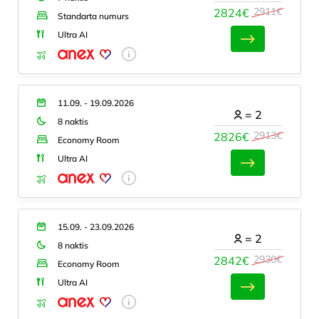
2911€
2824€
Standarta numurs
Ultra AI
11.09. - 19.09.2026
=
2
8 naktis
2913€
2826€
Economy Room
Ultra AI
15.09. - 23.09.2026
=
2
8 naktis
2930€
2842€
Economy Room
Ultra AI