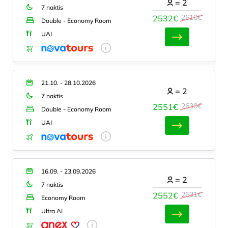
=
2
7 naktis
2610€
2532€
Double - Economy Room
UAI
21.10. - 28.10.2026
=
2
7 naktis
2630€
2551€
Double - Economy Room
UAI
16.09. - 23.09.2026
=
2
7 naktis
2631€
2552€
Economy Room
Ultra AI