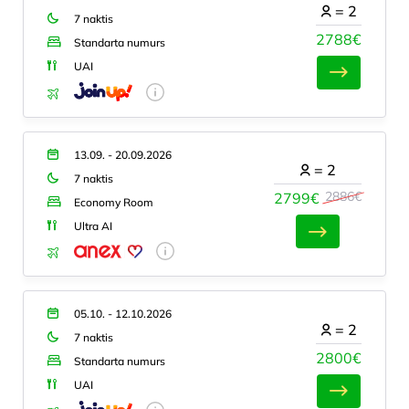
=
2
7 naktis
2788€
Standarta numurs
UAI
13.09. - 20.09.2026
=
2
7 naktis
2886€
2799€
Economy Room
Ultra AI
05.10. - 12.10.2026
=
2
7 naktis
2800€
Standarta numurs
UAI