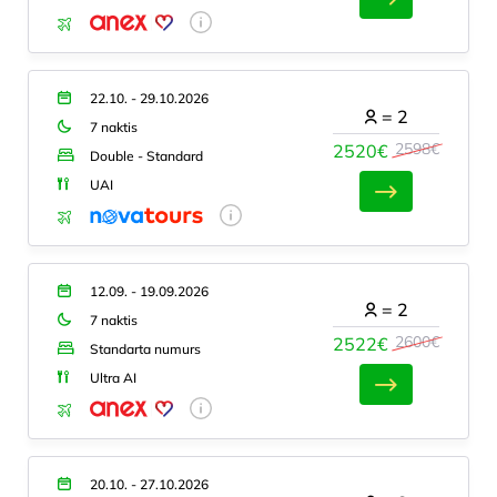
22.10. - 29.10.2026
=
2
7 naktis
2598€
2520€
Double - Standard
UAI
12.09. - 19.09.2026
=
2
7 naktis
2600€
2522€
Standarta numurs
Ultra AI
20.10. - 27.10.2026