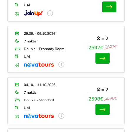
UAI
29.09. - 06.10.2026
=
2
7 naktis
2672€
2592€
Double - Economy Room
UAI
04.10. - 11.10.2026
=
2
7 naktis
2678€
2598€
Double - Standard
UAI