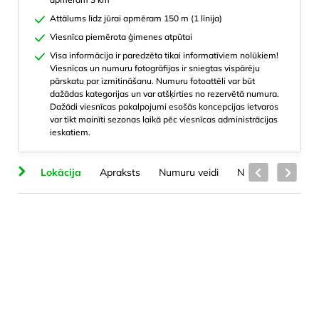
Attālums līdz jūrai apmēram 150 m (1 līnija)
Viesnīca piemērota ģimenes atpūtai
Visa informācija ir paredzēta tikai informatīviem nolūkiem!
Viesnīcas un numuru fotogrāfijas ir sniegtas vispārēju
pārskatu par izmitināšanu. Numuru fotoattēli var būt
dažādas kategorijas un var atšķirties no rezervētā numura.
Dažādi viesnīcas pakalpojumi esošās koncepcijas ietvaros
var tikt mainīti sezonas laikā pēc viesnīcas administrācijas
ieskatiem.
ts
Lokācija
Apraksts
Numuru veidi
Numuros
Plud