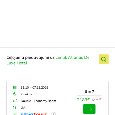
Ceļojuma piedāvājumi uz
Limak Atlantis De
Luxe Hotel
31.10. - 07.11.2026
=
2
7 naktis
2250€
2183€
Double - Economy Room
UAI