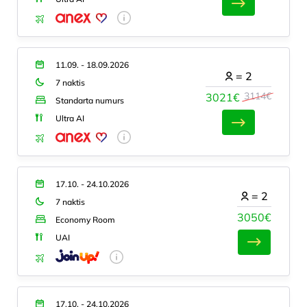
11.09. - 18.09.2026
=
2
7 naktis
3114€
3021€
Standarta numurs
Ultra AI
17.10. - 24.10.2026
=
2
7 naktis
3050€
Economy Room
UAI
17.10. - 24.10.2026