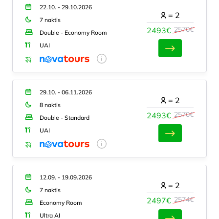
22.10. - 29.10.2026
=
2
7 naktis
2570€
2493€
Double - Economy Room
UAI
29.10. - 06.11.2026
=
2
8 naktis
2570€
2493€
Double - Standard
UAI
12.09. - 19.09.2026
=
2
7 naktis
2574€
2497€
Economy Room
Ultra AI