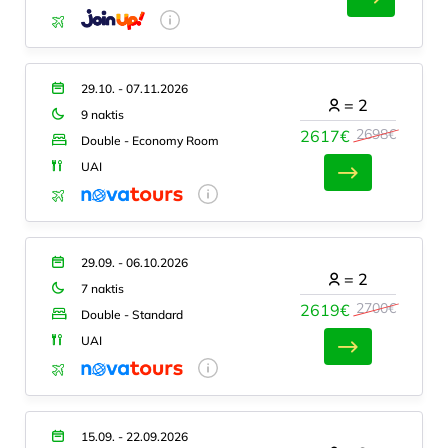
29.10. - 07.11.2026
=
2
9 naktis
2698€
2617€
Double - Economy Room
UAI
29.09. - 06.10.2026
=
2
7 naktis
2700€
2619€
Double - Standard
UAI
15.09. - 22.09.2026