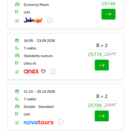
2574€
Economy Room
UAI
16.09. - 23.09.2026
=
2
7 naktis
2657€
2577€
Standarta numurs
Ultra AI
21.10. - 28.10.2026
=
2
7 naktis
2658€
2578€
Double - Standard
UAI