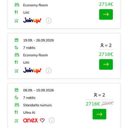
2714€
Economy Room
UAI
19.09. - 26.09.2026
=
2
7 naktis
2716€
Economy Room
UAI
08.09. - 15.09.2026
=
2
7 naktis
2800€
2716€
Standarta numurs
Ultra AI