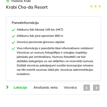
Thailand, Krabi
Krabi Cha-da Resort
Pamatinformācija
Attālums līdz lidostai 145 km (HKT)
Attālums līdz jūrai apmēram 800 m
Viesnīca piemērota ģimenes atpūtai
Visa informācija ir paredzēta tikai informatīviem nolūkiem!
Viesnīcas un numuru fotogrāfijas ir sniegtas vispārēju
pārskatu par izmitināšanu. Numuru fotoattēli var būt
dažādas kategorijas un var atšķirties no rezervētā numura.
Dažādi viesnīcas pakalpojumi esošās koncepcijas ietvaros
var tikt mainīti sezonas laikā pēc viesnīcas administrācijas
ieskatiem.
na
Lokācija
Atrašanās vieta
Viesnīca
Numuru veidi