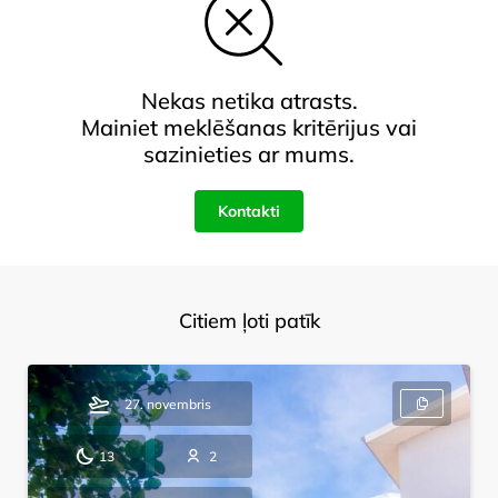
Nekas netika atrasts.
Mainiet meklēšanas kritērijus vai
sazinieties ar mums.
Kontakti
Citiem ļoti patīk
27. novembris
13
2