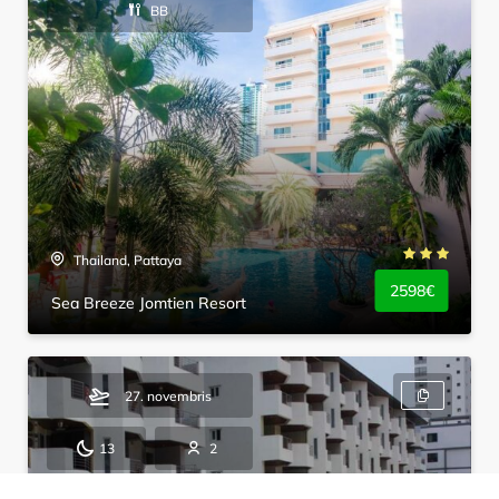
BB
Thailand, Pattaya
2598€
Sea Breeze Jomtien Resort
27. novembris
13
2